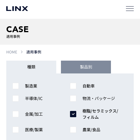
CASE
適用事例
企業
情報
EN
HOME
適用事例
新卒
採用
中途
採用
種類
製品別
製造業
自動車
半導体/IC
物流・パッケージ
樹脂/セラミックス/
金属/加工
フィルム
医療/製薬
農業/食品