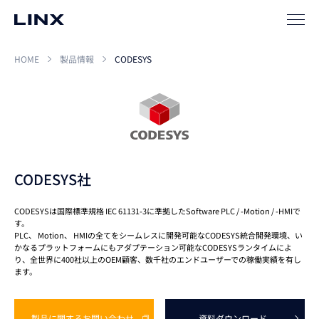
ソリューション
SIパートナー
HOME
製品情報
CODESYS
サポート
CODESYS社
CODESYSは国際標準規格 IEC 61131-3に準拠したSoftware PLC / -Motion / -HMIで
す。
企業
情報
EN
PLC、 Motion、 HMIの全てをシームレスに開発可能なCODESYS統合開発環境、い
かなるプラットフォームにもアダプテーション可能なCODESYSランタイムによ
り、全世界に400社以上のOEM顧客、数千社のエンドユーザーでの稼働実績を有し
新卒
採用
中途
採用
ます。
製品に関する
お問い合わせ
資料
ダウンロード