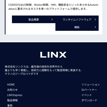
CODESYSはI/O制御、Motion制御、HMI、機能安全といったあらゆるAutom
ationに要求されるタスクを単一のプラットフォームで提供します。
製品概要
ランタイム
ソフト
ウェア
機能
株式会社リンクスは、最先端の技術を世界中から
誰よりも早く発掘し、技術力と経験をもって
製造現場に実装する、
テクノロジープロバイダです
HOME
ソリューション
お知らせ
SIパートナー
LINX Express
イベント
製品情報
ダウンロード
事例