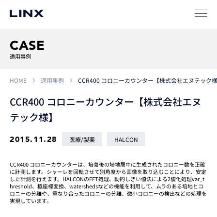
SIパートナー
サポート
CASE
適用事例
HOME
適用事例
CCR400 コロニーカウンター【株式会社エヌテック
CCR400 コロニーカウンター【株式会社エヌ
テック様】
企業
情報
EN
2015.11.28
医療/製薬
HALCON
新卒
採用
中途
採用
CCR400 コロニーカウンターは、培養後の培地層中に生成されたコロニー数を正確
に計測します。シャーレを回転させて別角度から画像を取り込むことにより、安定
した計測を行えます。HALCONのFFT処理、動的しきい値法による2値化処理var_t
hreshold、極座標変換、watershedsなどの機能を利用して、ムラのある培地とコ
ロニーの分離や、重なり合ったコロニーの分離、微小コロニーの検出などの処理を
実現しています。