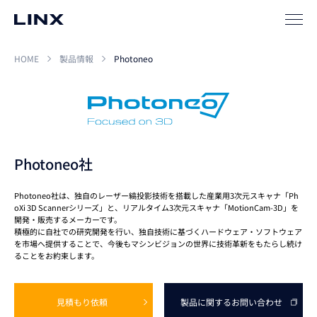
SIパートナー
サポート
HOME
製品情報
Photoneo
Photoneo社
Photoneo社は、独自のレーザー縞投影技術を搭載した産業用3次元スキャナ「Ph
企業
情報
EN
oXi 3D Scannerシリーズ」と、リアルタイム3次元スキャナ「MotionCam-3D」を
開発・販売するメーカーです。
積極的に自社での研究開発を行い、独自技術に基づくハードウェア・ソフトウェア
新卒
採用
中途
採用
を市場へ提供することで、今後もマシンビジョンの世界に技術革新をもたらし続け
ることをお約束します。
見積もり依頼
製品に関する
お問い合わせ