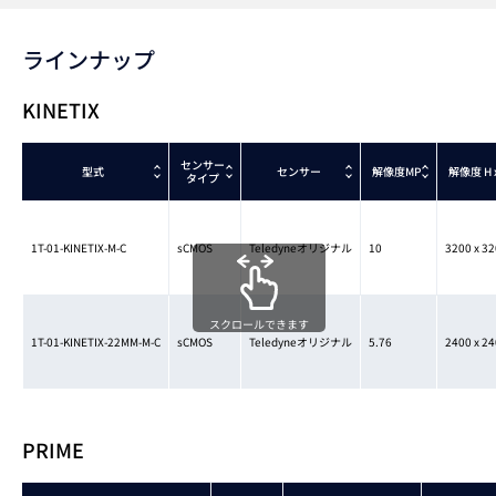
ラインナップ
KINETIX
センサー
型式
センサー
解像度MP
解像度
H 
タイプ
1T-01-KINETIX-M-C
sCMOS
Teledyneオリジナル
10
3200 x 3
スクロールできます
1T-01-KINETIX-22MM-M-C
sCMOS
Teledyneオリジナル
5.76
2400 x 2
PRIME