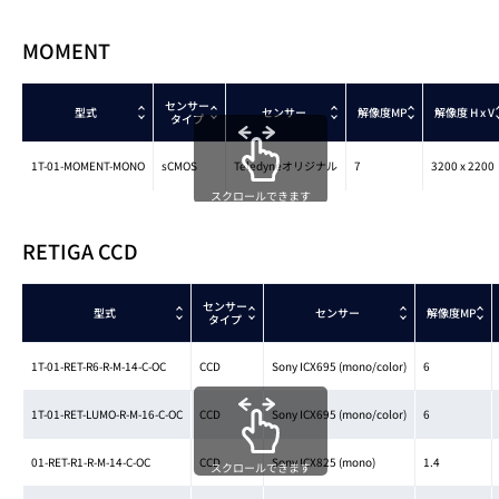
MOMENT
センサー
型式
センサー
解像度MP
解像度
H x V
タイプ
1T-01-MOMENT-MONO
sCMOS
Teledyneオリジナル
7
3200 x 2200
スクロールできます
RETIGA CCD
センサー
型式
センサー
解像度MP
タイプ
1T-01-RET-R6-R-M-14-C-OC
CCD
Sony ICX695 (mono/color)
6
1T-01-RET-LUMO-R-M-16-C-OC
CCD
Sony ICX695 (mono/color)
6
01-RET-R1-R-M-14-C-OC
CCD
Sony ICX825 (mono)
1.4
スクロールできます