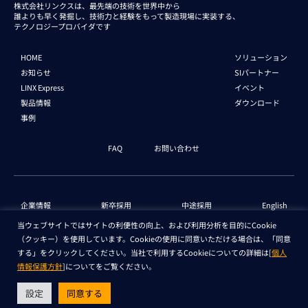
株式会社リンクスは、最先端の技術を世界中から
誰よりも早く発掘し、技術力と経験をもって
製造現場に実装する、
テクノロジープロバイダです
HOME
ソリューション
お知らせ
SIパートナー
LINX Express
イベント
製品情報
ダウンロード
事例
FAQ
お問い合わせ
企業情報
新卒採用
中途採用
English
当ウェブサイトではサイトの利便性の向上、および利用分析を目的にCookie
（クッキー）を使用しています。Cookieの使用に同意いただける場合は、「同意
個人情報保護法 情報
セキュリティ基本方針
する」をクリックしてください。当社で利用するCookieについての詳細は[
個人
情報保護方針
]についてをご覧ください。
Copyright © LINX Corporation. All Rights Reserved.
設定
同意する