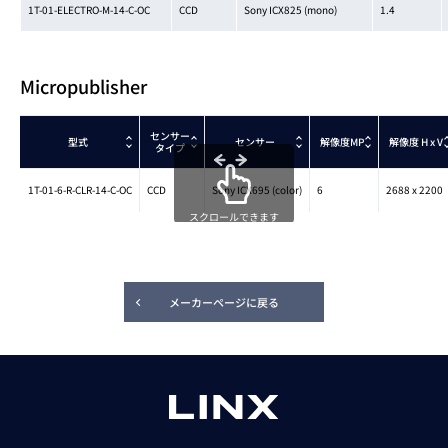
1T-01-ELECTRO-M-14-C-OC
CCD
Sony ICX825 (mono)
1.4
Micropublisher
センサー
型式
センサー
解像度MP
解像度
H x V
タイプ
1T-01-6-R-CLR-14-C-OC
CCD
Sony ICX695 (color)
6
2688 x 2200
スクロールできます
メーカーページに戻る