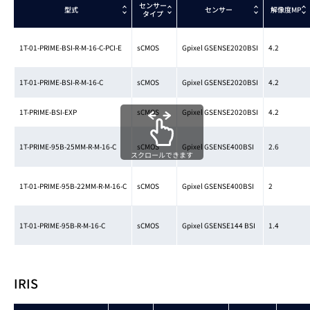
センサー
型式
センサー
解像度MP
タイプ
1T-01-PRIME-BSI-R-M-16-C-PCI-E
sCMOS
Gpixel GSENSE2020BSI
4.2
1T-01-PRIME-BSI-R-M-16-C
sCMOS
Gpixel GSENSE2020BSI
4.2
1T-PRIME-BSI-EXP
sCMOS
Gpixel GSENSE2020BSI
4.2
1T-PRIME-95B-25MM-R-M-16-C
sCMOS
Gpixel GSENSE400BSI
2.6
スクロールできます
1T-01-PRIME-95B-22MM-R-M-16-C
sCMOS
Gpixel GSENSE400BSI
2
1T-01-PRIME-95B-R-M-16-C
sCMOS
Gpixel GSENSE144 BSI
1.4
IRIS