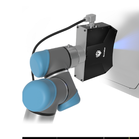
Basler
サイエンスカメラ
Teledyne Photometorics
産業用カメラレンズ
オートフォーカスモジュール
画像入力ボード
コードリーダ