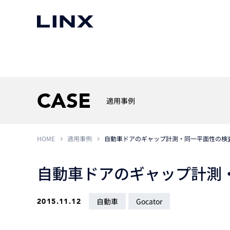
マシンビジョン
事例一覧
使いたい
スマートセンサー
CASE
適用事例
HOME
適用事例
自動車ドアのギャップ計測・同一平面性の検
3次元センサー
画像処理ソフトウェア
無料2Dカメラデモ機貸
LMI Technologies
|
Goc
MVTec Software
|
HALCON
無料3Dセンサー計測評
自動車ドアのギャップ計測
Allied Vision Konstanz
MVTec Software
|
MERLIC
無料コードリーダデモ機
（旧 Chromasens）
MVTec Software
|
DeepLearningTool
heliotis
産業用デジタルカメラ
自動車
Gocator
2015.11.12
Photoneo
iRAYPLE
Teledyne DALSA