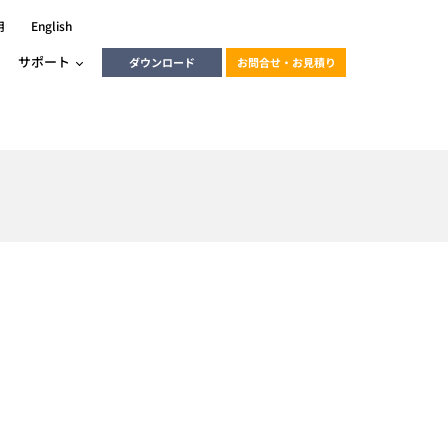
用
English
サポート
ダウンロード
お問合せ・お見積り
ーラ
エンベデッドソリューション
HALCON
heliotis
エンベデッドビジョン
C / モーション /
エンベデッドソリューション
ンダー
産業用ドライブレコーダーソリュ
ESYS搭載PLC
動画
ーション
ERLIC
LINX Vision Station
動画
動画
cator入門コース