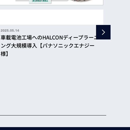
2025.05.14
車載電池工場へのHALCONディープラーニ
ング大規模導入【パナソニックエナジー
2023.03
ディ
様】
動判
アリ