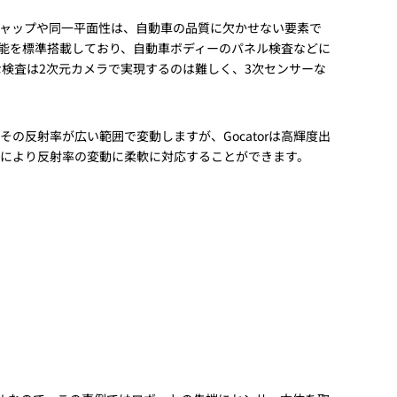
動画
ャップや同一平面性は、自動車の品質に欠かせない要素で
R
測定機能を標準搭載しており、自動車ボディーのパネル検査などに
な検査は2次元カメラで実現するのは難しく、3次センサーな
物流コラム
マシンビジョンコラム
の反射率が広い範囲で変動しますが、Gocatorは高輝度出
により反射率の変動に柔軟に対応することができます。
全ての製品