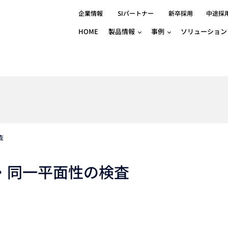
企業情報
SIパートナー
新卒採用
中途採
HOME
製品情報
事例
ソリューション
分野別事例
相談したい
ロボティクス
産業用コントロ
知りたい
製品別事例
半導体/IC
製造業
Basler
物流・パッケージ
自動車
GINGA
樹脂/セラミックス/フィルム
金属/加工
Gocator
医療/製薬
農業/食品
CODESYS
ソフトウェアPL
査
HMI
自律走行搬送ロボット
CODESYS
出サービス
各種サポート問い合わせ
イベントカレ
（AMR/AGF）
ator
価サービス
FAQ
・同一平面性の検査
IIoT対応 COD
iRAYPLE
貸出サービス
トレーニング
TRITON
HALCON / M
トレーニング
Teledyne
トレーニング
3DセンサーGo