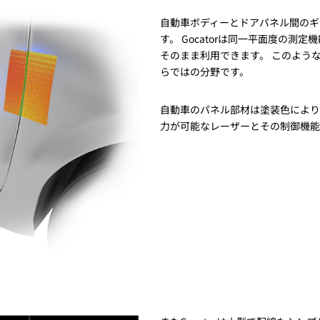
トレーニング
自動車ボディーとドアパネル間のギ
iRAYPLE AM
トレーニング
す。 Gocatorは同一平面度の
CODESYS
そのまま利用できます。 このよう
お役立ち情報 
らではの分野です。
お役立ち情報 
自動車のパネル部材は塗装色によりそ
力が可能なレーザーとその制御機能