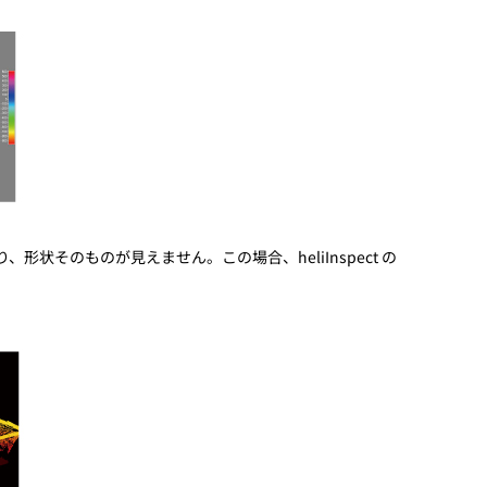
動画
R
物流コラム
マシンビジョンコラム
そのものが見えません。この場合、heliInspect の
全ての製品