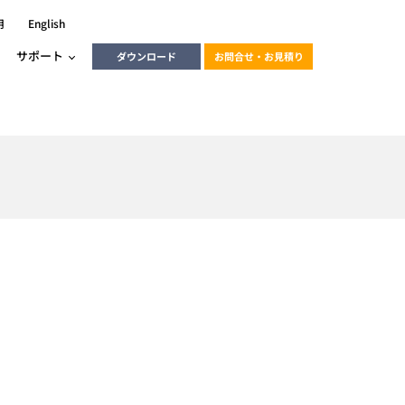
用
English
サポート
ダウンロード
お問合せ・お見積り
ーラ
エンベデッドソリューション
HALCON
heliotis
エンベデッドビジョン
C / モーション /
エンベデッドソリューション
ンダー
産業用ドライブレコーダーソリュ
ESYS搭載PLC
動画
ーション
ERLIC
LINX Vision Station
動画
動画
cator入門コース