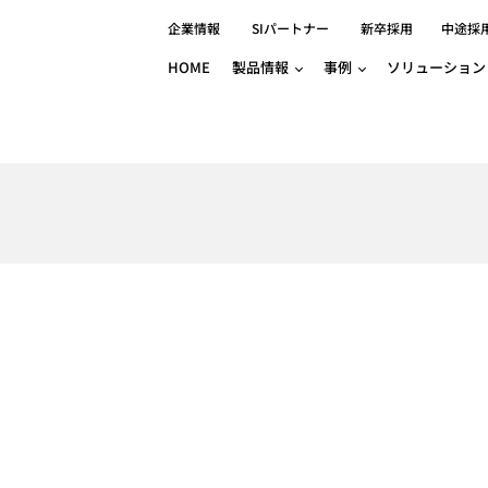
企業情報
SIパートナー
新卒採用
中途採
HOME
製品情報
事例
ソリューション
分野別事例
相談したい
ロボティクス
産業用コントロ
知りたい
製品別事例
半導体/IC
製造業
Basler
物流・パッケージ
自動車
GINGA
樹脂/セラミックス/フィルム
金属/加工
Gocator
医療/製薬
農業/食品
CODESYS
ソフトウェアPL
HMI
自律走行搬送ロボット
CODESYS
出サービス
各種サポート問い合わせ
イベントカレ
（AMR/AGF）
ator
価サービス
FAQ
IIoT対応 COD
iRAYPLE
貸出サービス
トレーニング
TRITON
HALCON / M
トレーニング
Teledyne
トレーニング
3DセンサーGo