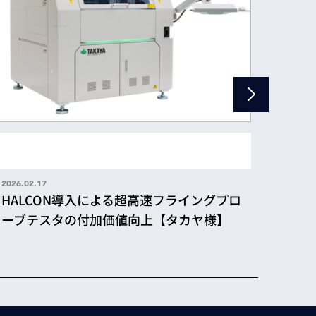
2025.06
汎用
2026.02.17
現し
HALCON導入による超高速フライングプロ
電気
ーブテスタの付加価値向上【タカヤ様】