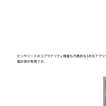
Basler
サイエンスカメラ
Teledyne Photometorics
産業用カメラレンズ
オートフォーカスモジュール
画像入力ボード
コードリーダ
ピンやリードのコプラナリティ検査も代表的な3次元アプリケー
面計測が有用です。