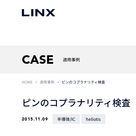
マシンビジョン
事例一覧
使いたい
スマートセンサー
CASE
適用事例
HOME
適用事例
ピンのコプラナリティ検査
3次元センサー
画像処理ソフトウェア
無料2Dカメラデモ機貸
LMI Technologies
|
Goc
MVTec Software
|
HALCON
無料3Dセンサー計測評
ピンのコプラナリティ検査
Allied Vision Konstanz
MVTec Software
|
MERLIC
無料コードリーダデモ機
（旧 Chromasens）
MVTec Software
|
DeepLearningTool
heliotis
産業用デジタルカメラ
半導体/IC
heliotis
2015.11.09
Photoneo
iRAYPLE
Teledyne DALSA