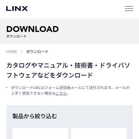
ソリューション
SIパートナー
DOWNLOAD
サポート
ダウンロード
HOME
ダウンロード
カタログやマニュアル・技術書・ドライバソ
フトウェアなどをダウンロード
ダウンロードURLはフォーム送信後メールにて送付されます。メールが
上手く受信できない場合は
こちら
。
企業
情報
EN
製品から絞り込む
新卒
採用
中途
採用