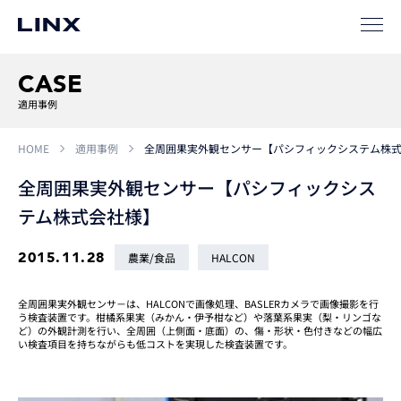
SIパートナー
サポート
CASE
適用事例
HOME
適用事例
全周囲果実外観センサー【パシフィックシステム株
全周囲果実外観センサー【パシフィックシス
テム株式会社様】
企業
情報
EN
2015.11.28
農業/食品
HALCON
新卒
採用
中途
採用
全周囲果実外観センサ－は、HALCONで画像処理、BASLERカメラで画像撮影を行
う検査装置です。柑橘系果実（みかん・伊予柑など）や落葉系果実（梨・リンゴな
ど）の外観計測を行い、全周囲（上側面・底面）の、傷・形状・色付きなどの幅広
い検査項目を持ちながらも低コストを実現した検査装置です。