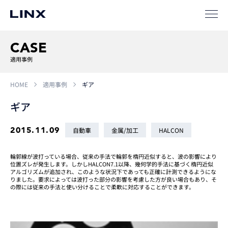
企業
情報
EN
CASE
適用事例
新卒
採用
中途
採用
HOME
適用事例
ギア
ギア
2015.11.09
自動車
金属/加工
HALCON
輪郭線が波打っている場合、従来の手法で輪郭を楕円近似すると、波の影響により
位置ズレが発生します。しかしHALCON7.1以降、幾何学的手法に基づく楕円近似
アルゴリズムが追加され、このような状況下であっても正確に計測できるようにな
りました。要求によっては波打った部分の影響を考慮した方が良い場合もあり、そ
の際には従来の手法と使い分けることで柔軟に対応することができます。