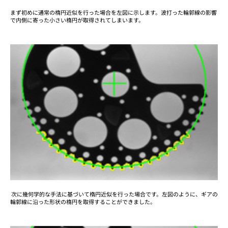
まず初めに通常の楕円近似を行った場合を左図に示します。波打った輪郭線の影響
で内側に寄った小さい楕円が取得されてしまいます。
次に幾何学的な手法に基づいて楕円近似を行った場合です。左図のように、ギアの
輪郭線に沿った形状の楕円を取得することができました。