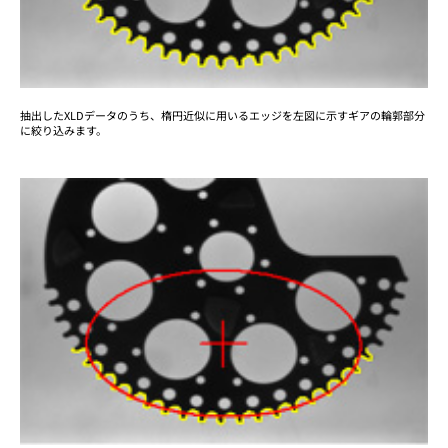
抽出したXLDデータのうち、楕円近似に用いるエッジを左図に示すギアの輪郭部分
に絞り込みます。