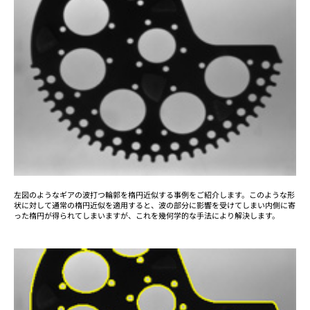
左図のようなギアの波打つ輪郭を楕円近似する事例をご紹介します。このような形
状に対して通常の楕円近似を適用すると、波の部分に影響を受けてしまい内側に寄
った楕円が得られてしまいますが、これを幾何学的な手法により解決します。