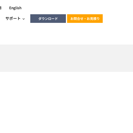
用
English
サポート
ダウンロード
お問合せ・お見積り
ーラ
エンベデッドソリューション
HALCON
heliotis
エンベデッドビジョン
C / モーション /
エンベデッドソリューション
ンダー
】
産業用ドライブレコーダーソリュ
ESYS搭載PLC
動画
ーション
ERLIC
LINX Vision Station
動画
動画
cator入門コース