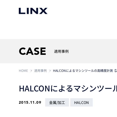
マシンビジョン
事例一覧
使いたい
スマートセンサー
CASE
適用事例
HOME
適用事例
HALCONによるマシンツールの高精度計測【Zol
3次元センサー
画像処理ソフトウェア
無料2Dカメラデモ機貸
LMI Technologies
|
Goc
MVTec Software
|
HALCON
無料3Dセンサー計測評
HALCONによるマシンツール
Allied Vision Konstanz
MVTec Software
|
MERLIC
無料コードリーダデモ機
（旧 Chromasens）
MVTec Software
|
DeepLearningTool
heliotis
産業用デジタルカメラ
金属/加工
HALCON
2015.11.09
Photoneo
iRAYPLE
Teledyne DALSA