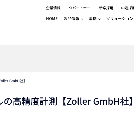
企業情報
SIパートナー
新卒採用
中途採
HOME
製品情報
事例
ソリューション
分野別事例
相談したい
ロボティクス
産業用コントロ
知りたい
製品別事例
半導体/IC
製造業
Basler
物流・パッケージ
自動車
GINGA
樹脂/セラミックス/フィルム
金属/加工
Gocator
医療/製薬
農業/食品
CODESYS
ソフトウェアPL
ler GmbH社】
HMI
自律走行搬送ロボット
CODESYS
出サービス
各種サポート問い合わせ
イベントカレ
（AMR/AGF）
ator
価サービス
FAQ
の高精度計測【Zoller GmbH社
IIoT対応 COD
iRAYPLE
貸出サービス
トレーニング
TRITON
HALCON / M
トレーニング
Teledyne
トレーニング
3DセンサーGo