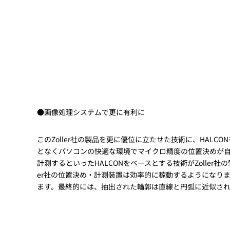
●画像処理システムで更に有利に
このZoller社の製品を更に優位に立たせた技術に、HAL
となくパソコンの快適な環境でマイクロ精度の位置決めが自動
計測するといったHALCONをベースとする技術がZolle
er社の位置決め・計測装置は効率的に稼動するようになり
ます。最終的には、抽出された輪郭は直線と円弧に近似さ