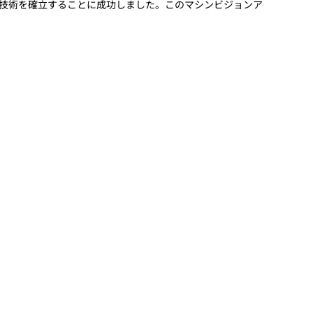
ッジ切断技術を確立することに成功しました。このマシンビジョンア
動画
R
物流コラム
マシンビジョンコラム
全ての製品