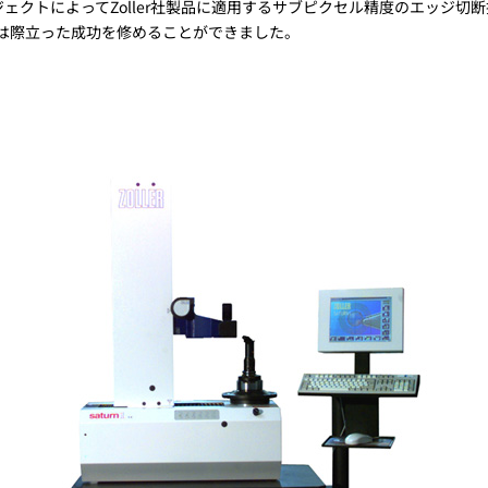
共同プロジェクトによってZoller社製品に適用するサブピクセル精度のエ
トレーニング
r社は際立った成功を修めることができました。
iRAYPLE AM
トレーニング
CODESYS
お役立ち情報 
お役立ち情報 