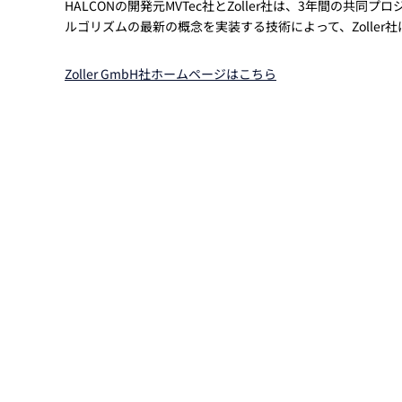
HALCONの開発元MVTec社とZoller社は、3年間の
Basler
ルゴリズムの最新の概念を実装する技術によって、Zolle
サイエンスカメラ
Teledyne Photometorics
Zoller GmbH社ホームページはこちら
産業用カメラレンズ
オートフォーカスモジュール
画像入力ボード
コードリーダ