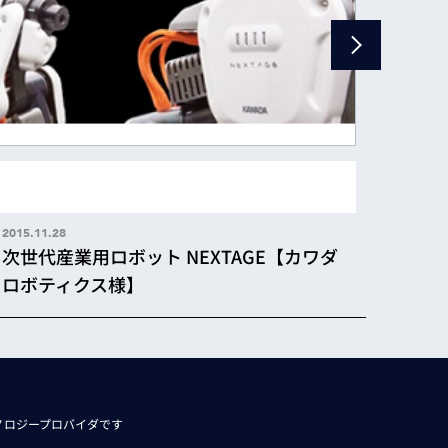
2015.11
精密
【RO
2015.11.28
次世代産業用ロボット NEXTAGE【カワダ
ロボティクス様】
ノロジープロバイダです