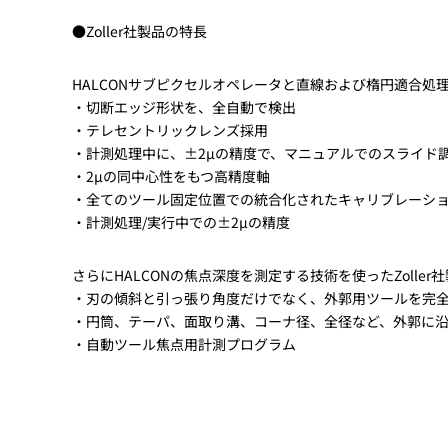
●Zoller社製品の特長
HALCONサブピクセルオペレータと直線および楕円適合
・切断エッジ形状を、全自動で検出
・テレセントリックレンズ採用
・計測処理中に、±2μの精度で、マニュアルでのスライド
・2μの同中心性をもつ高精度軸
・全てのツール固定位置での統合化されたキャリブレーシ
・計測処理/実行中での±2μの精度
さらにHALCONの焦点深度を測定する技術を使ったZoll
・刃の傾斜と引っ張り角度だけでなく、外郭用ツールを完
・円筒、テーパ、面取り溝、コーナ径、全径など、外郭に
・自動ツール焦点用計測プログラム