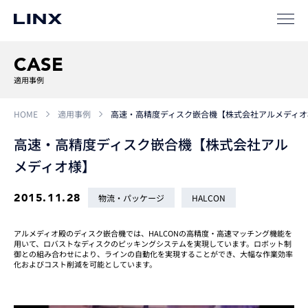
SIパートナー
サポート
CASE
適用事例
HOME
適用事例
高速・高精度ディスク嵌合機【株式会社アルメディオ
高速・高精度ディスク嵌合機【株式会社アル
メディオ様】
企業
情報
EN
2015.11.28
物流・パッケージ
HALCON
新卒
採用
中途
採用
アルメディオ殿のディスク嵌合機では、HALCONの高精度・高速マッチング機能を
用いて、ロバストなディスクのピッキングシステムを実現しています。ロボット制
御との組み合わせにより、ラインの自動化を実現することができ、大幅な作業効率
化およびコスト削減を可能としています。