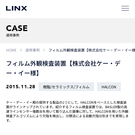
SIパートナー
サポート
CASE
適用事例
HOME
適用事例
フィルム外観検査装置【株式会社ケー・デー・イー
フィルム外観検査装置【株式会社ケー・デ
ー・イー様】
企業
情報
EN
2015.11.28
樹脂/セラミックス/フィルム
HALCON
新卒
採用
中途
採用
ケー・デー・イー殿の提供する製品の1つとして、HALCONをベースとした検査装
置がラインナップされています。紹介するフィルム検査装置では、BASLER製の高
速ラインセンサー複数台を用いて取り込んだ画像に対して、HALCONを用いた外観
検査アルゴリズムにより欠陥を検出し、分類法による自動欠陥分別までを実現しま
す。