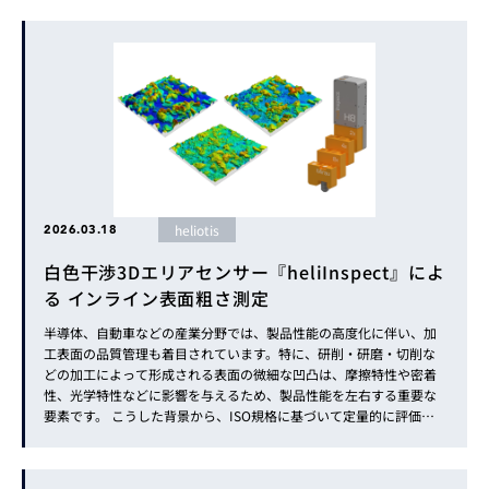
今回のアップデートでは、機能面の強化はもちろんのこと...
heliotis
2026.03.18
白色干渉3Dエリアセンサー『heliInspect』によ
る インライン表面粗さ測定
半導体、自動車などの産業分野では、製品性能の高度化に伴い、加
工表面の品質管理も着目されています。特に、研削・研磨・切削な
どの加工によって形成される表面の微細な凹凸は、摩擦特性や密着
性、光学特性などに影響を与えるため、製品性能を左右する重要な
要素です。 こうした背景から、ISO規格に基づいて定量的に評価し
た「表面粗さ」が品質管理に活用されています。しかし従来の粗さ
測定は、接触式粗さ計や顕微鏡による測定が中心であり、多くの場
合はオフライン評...