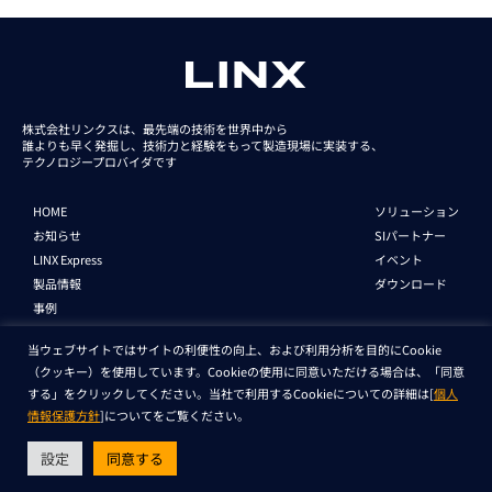
株式会社リンクスは、最先端の技術を世界中から
誰よりも早く発掘し、技術力と経験をもって
製造現場に実装する、
テクノロジープロバイダです
HOME
ソリューション
お知らせ
SIパートナー
LINX Express
イベント
製品情報
ダウンロード
事例
当ウェブサイトではサイトの利便性の向上、および利用分析を目的にCookie
FAQ
お問い合わせ
（クッキー）を使用しています。Cookieの使用に同意いただける場合は、「同意
する」をクリックしてください。当社で利用するCookieについての詳細は[
個人
情報保護方針
]についてをご覧ください。
企業情報
新卒採用
中途採用
English
設定
同意する