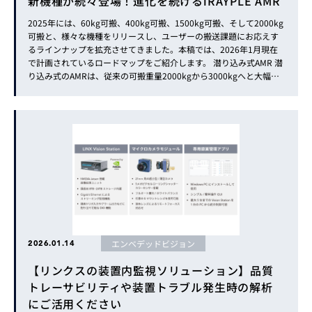
新機種が続々登場！進化を続けるiRAYPLE AMR
2025年には、60kg可搬、400kg可搬、1500kg可搬、そして2000kg
可搬と、様々な機種をリリースし、ユーザーの搬送課題にお応えす
るラインナップを拡充させてきました。本稿では、2026年1月現在
で計画されているロードマップをご紹介します。 潜り込み式AMR 潜
り込み式のAMRは、従来の可搬重量2000kgから3000kgへと大幅に
重量アップが行われます。1500kgまでの可搬レンジであれば対応可
能なメーカー...
エンベデッドビジョン
2026.01.14
【リンクスの装置内監視ソリューション】品質
トレーサビリティや装置トラブル発生時の解析
にご活用ください