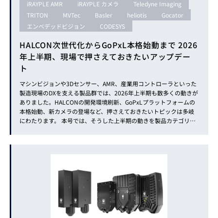
iRAYPLE AMR
iRAYPLE カメラ
Teledyne Imaging
TRITON
MVTec
Basler
heliotis
Gocator
エンベデッドビジョン
CODESYS
HALCON次世代化からGoPxL本格始動まで 2026
年上半期、現場で押さえておきたいアップデー
ト
マシンビジョンや3Dセンサー、AMR、産業用コントローラといった
製造現場のDXを支える製品群では、2026年上半期も数多くの動きが
ありました。HALCONの開発環境刷新、GoPxLプラットフォームの
本格始動、新カメラの登場など、押さえておきたいトピックは多岐
にわたります。 本号では、そうした上半期の動きを製品カテゴリご
とに整理し、要点を効率よくキャッチアップできる形でまとめまし
た。気になるトピックがあれば、各見出しのリンクから詳細記事も
ご覧...