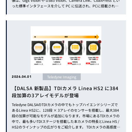
像は、GigE Vision や USB3 Vision、Camera Link、CoaXPress とい
った標準インタフェースを介して PC に伝送され、PCに搭載された
CPU上で画像処理が行われます（図1）。 一方で10年ほど前から
「エンベデッドビジ...
Teledyne Imaging
2026.04.01
【DALSA 新製品】TDIカメラ Linea HS2 に384
段加算の3アレイモデルが登場
Teledyne DALSAのTDIカメラの中でもトップハイエンドシリーズで
あるLinea HS2に、128段 × 3アレイのセンサーを搭載し、最大384
段の加算が可能なモデルが追加になります。市場にあるTDIカメラの
中で、最も多いTDIステージを搭載した本カメラの特長とLinea HS /
HS2のラインナップの広がりをご紹介します。 TDIカメラの高感度化