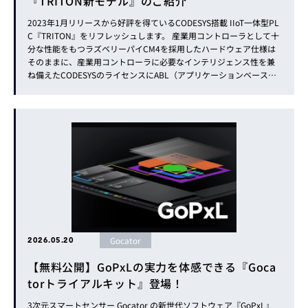
『TRITON新モデル』のご紹介
2023年1月リリースから好評を得ているCODESYS搭載 IIoT一体型PL
C『TRITON』をリフレッシュします。 産業用コントローラとして十
分な性能をもつラズベリーパイCM4を採用したハードウェア仕様は
そのままに、産業用コントローラに必要なインテリジェンス性を兼
ね備えたCODESYSのライセンスにABL（アプリケーションベースラ
イセンス）を採用します。 本号ではこのTRITON新モデルについて
ご紹介します。 TRITON新...
Gocator
2026.05.20
【無料公開】GoPxLの実力を体感できる『Goca
torトライアルキット』登場！
3次元スマートセンサー Gocator の新世代ソフトウェア『GoPxL』