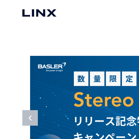
マシンビジョン
事例一覧
使いたい
スマートセンサー
3次元センサー
画像処理ソフトウェア
無料2Dカメラデモ機貸
LMI Technologies
|
Goc
MVTec Software
|
HALCON
無料3Dセンサー計測評
Allied Vision Konstanz
MVTec Software
|
MERLIC
無料コードリーダデモ機
（旧 Chromasens）
MVTec Software
|
DeepLearningTool
heliotis
産業用デジタルカメラ
Photoneo
iRAYPLE
Teledyne DALSA