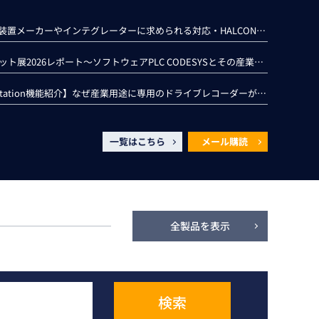
CRA法の概要と装置メーカーやインテグレーターに求められる対応・HALCONのセキュリティ対策
産業オープンネット展2026レポート～ソフトウェアPLC CODESYSとその産業用ネットワークの特徴～
【LINX Vision Station機能紹介】なぜ産業用途に専用のドライブレコーダーが必要なのか？
一覧はこちら
メール購読
全製品を表示
検索