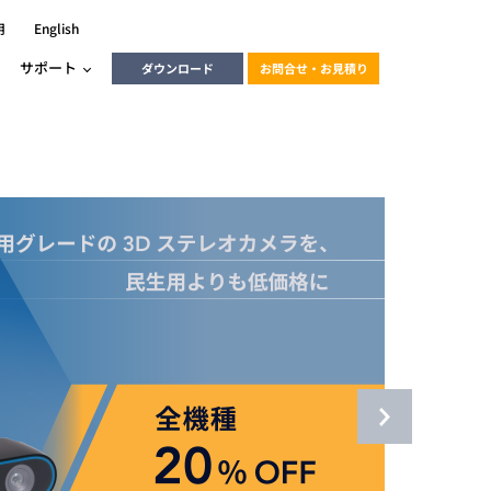
用
English
サポート
ダウンロード
お問合せ・お見積り
ーラ
エンベデッドソリューション
HALCON
heliotis
エンベデッドビジョン
C / モーション /
エンベデッドソリューション
ンダー
産業用ドライブレコーダーソリュ
ESYS搭載PLC
動画
ーション
ERLIC
LINX Vision Station
動画
動画
cator入門コース