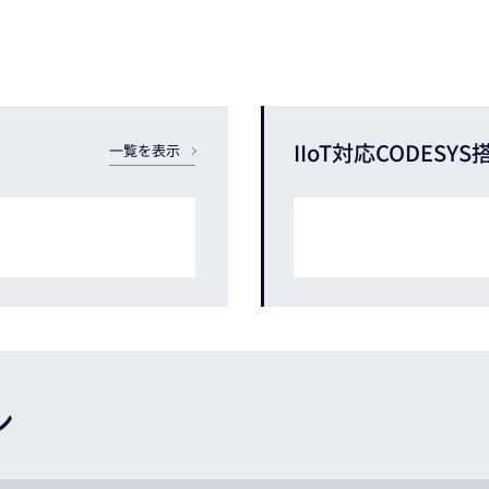
IIoT対応
CODESYS
一覧を表示
ン