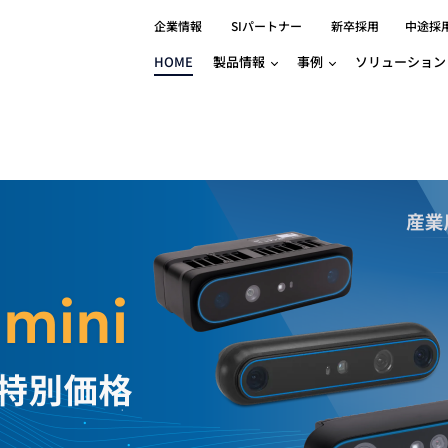
企業情報
SIパートナー
新卒採用
中途採
HOME
製品情報
事例
ソリューション
分野別事例
相談したい
ロボティクス
産業用コントロ
知りたい
製品別事例
半導体/IC
製造業
Basler
物流・パッケージ
自動車
GINGA
樹脂/セラミックス/フィルム
金属/加工
Gocator
医療/製薬
農業/食品
CODESYS
ソフトウェアPL
HMI
自律走行搬送ロボット
CODESYS
出サービス
各種サポート問い合わせ
イベントカレ
（AMR/AGF）
ator
価サービス
FAQ
IIoT対応 COD
iRAYPLE
貸出サービス
トレーニング
TRITON
HALCON / M
トレーニング
Teledyne
トレーニング
3DセンサーGo