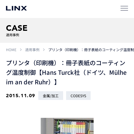
CASE
適用事例
企業
情報
EN
HOME
適用事例
プリンタ（印刷機）：冊子表紙のコーティング温度制御【Hans
新卒
採用
中途
採用
プリンタ（印刷機）：冊子表紙のコーティン
グ温度制御【Hans Turck社（ドイツ、Mülhe
im an der Ruhr）】
2015.11.09
金属/加工
CODESYS