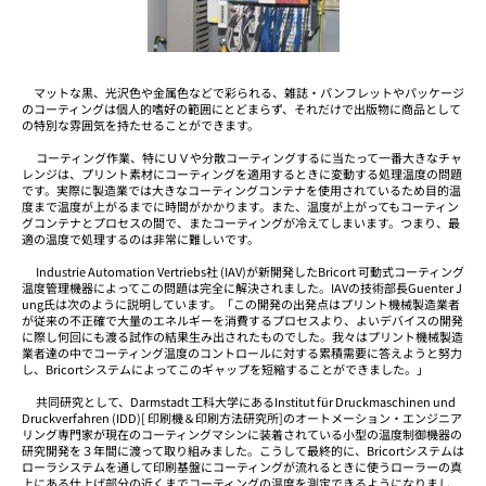
マットな黒、光沢色や金属色などで彩られる、雑誌・パンフレットやパッケージ
のコーティングは個人的嗜好の範囲にとどまらず、それだけで出版物に商品として
の特別な雰囲気を持たせることができます。
コーティング作業、特にＵＶや分散コーティングするに当たって一番大きなチャ
レンジは、プリント素材にコーティングを適用するときに変動する処理温度の問題
です。実際に製造業では大きなコーティングコンテナを使用されているため目的温
度まで温度が上がるまでに時間がかかります。また、温度が上がってもコーティン
グコンテナとプロセスの間で、またコーティングが冷えてしまいます。つまり、最
適の温度で処理するのは非常に難しいです。
Industrie Automation Vertriebs社 (IAV)が新開発したBricort 可動式コーティング
温度管理機器によってこの問題は完全に解決されました。IAVの技術部長Guenter J
ung氏は次のように説明しています。「この開発の出発点はプリント機械製造業者
が従来の不正確で大量のエネルギーを消費するプロセスより、よいデバイスの開発
に際し何回にも渡る試作の結果生み出されたものでした。我々はプリント機械製造
業者達の中でコーティング温度のコントロールに対する累積需要に答えようと努力
し、Bricortシステムによってこのギャップを短縮することができました。」
共同研究として、Darmstadt 工科大学にあるInstitut für Druckmaschinen und
Druckverfahren (IDD)[ 印刷機＆印刷方法研究所]のオートメーション・エンジニア
リング専門家が現在のコーティングマシンに装着されている小型の温度制御機器の
研究開発を３年間に渡って取り組みました。こうして最終的に、Bricortシステムは
ローラシステムを通して印刷基盤にコーティングが流れるときに使うローラーの真
上にある仕上げ部分の近くまでコーティングの温度を測定できるようになりまし