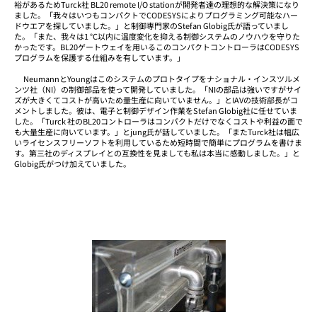
裕があるためTurck社 BL20 remote I/O stationが開発者達の理想的な解決策になり
ました。「我々はいつもコンパクトでCODESYSによりプログラミング可能なハー
ドウエアを探していました。」と制御専門家のStefan Globig氏が語っていまし
た。「また、我々は1 °C以内に温度変化を抑える制御システムのノウハウを守りた
かったです。BL20ゲートウェイを用いるこのコンパクトコントローラはCODESYS
プログラムを保護する仕組みを有しています。」
NeumannとYoungはこのシステムのプロトタイプをナショナル・インスツルメ
ンツ社（NI）の制御部品を使って開発していました。「NIの部品は強いですがサイ
ズが大きくてコストが高いため量生産に向いていません。」とIAVの技術部長がコ
メントしました。彼は、電子と制御デザイン作業をStefan Globig社に任せていま
した。「Turck 社のBL20コントローラはコンパクトだけでなくコストや利益の面で
も大量生産に向いています。」とjung氏が話していました。「またTurck社は幅広
いライセンスフリーソフトを利用しているため短時間で簡単にプログラムを書けま
す。第三社のディスプレイとの互換性を見ましても私は本当に感動しました。」と
Globig氏がつけ加えていました。