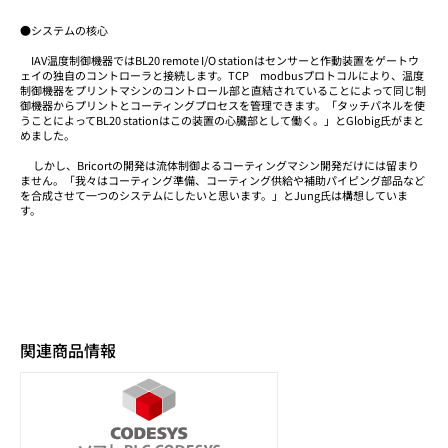
●システムの核心
IAV温度制御機器ではBL20 remote I/O stationはセンサーと作動装置をゲートウ
ェイの独自のコントローラと接続します。TCP modbusプロトコルにより、温度
制御機器をプリントマシンのコントロール部と直結されていることによって同じ制
御機器からプリントとコーティングプロセスを管理できます。「タッチパネルを使
うことによってBL20 stationはこの装置の心臓部として働く。」とGlobig氏がまと
めました。
しかし、Bricortの開発は流体制御よるコーティングマシン開発だけには留まり
ません。「我々はコーティング準備、コーティング供給や補助パイピング部品など
を合成させて一つのシステムにしたいと思います。」とJung氏は構想していま
す。
関連商品情報