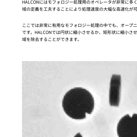
HALCONにはモフォロジー処理用のオペレータが非常に多
Basler
域の定義を工夫することにより処理速度の大幅な高速化が
サイエンスカメラ
Teledyne Photometorics
ここでは非常に有用なモフォロジー処理の中でも、オープ
産業用カメラレンズ
です。HALCONでは円状に縮小させるか、矩形状に縮小
域を除去することができます。
オートフォーカスモジュール
画像入力ボード
コードリーダ