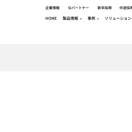
企業情報
SIパートナー
新卒採用
中途採
HOME
製品情報
事例
ソリューション
分野別事例
相談したい
ロボティクス
産業用コントロ
知りたい
製品別事例
半導体/IC
製造業
Basler
物流・パッケージ
自動車
GINGA
樹脂/セラミックス/フィルム
金属/加工
Gocator
医療/製薬
農業/食品
CODESYS
ソフトウェアPL
HMI
自律走行搬送ロボット
CODESYS
出サービス
各種サポート問い合わせ
イベントカレ
（AMR/AGF）
ator
価サービス
FAQ
IIoT対応 COD
iRAYPLE
貸出サービス
トレーニング
TRITON
HALCON / M
トレーニング
Teledyne
トレーニング
3DセンサーGo