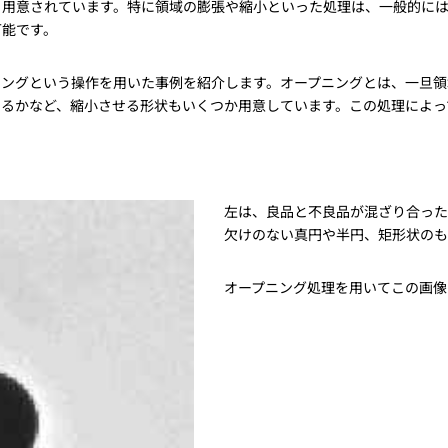
く用意されています。特に領域の膨張や縮小といった処理は、一般的には
トレーニング
可能です。
iRAYPLE AM
トレーニング
CODESYS
ニングという操作を用いた事例を紹介します。オープニングとは、一旦領
お役立ち情報 
させるかなど、縮小させる形状もいくつか用意しています。この処理によ
お役立ち情報 
左は、良品と不良品が混ざり合った
欠けのない真円や半円、矩形状のも
オープニング処理を用いてこの画像