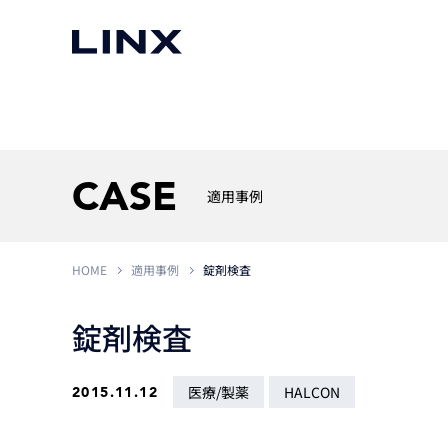
マシンビジョン
事例一覧
使いたい
スマートセンサー
CASE
適用事例
HOME
適用事例
錠剤検査
3次元センサー
画像処理ソフトウェア
無料2Dカメラデモ機貸
LMI Technologies
|
Goc
MVTec Software
|
HALCON
無料3Dセンサー計測評
錠剤検査
Allied Vision Konstanz
MVTec Software
|
MERLIC
無料コードリーダデモ機
（旧 Chromasens）
MVTec Software
|
DeepLearningTool
heliotis
産業用デジタルカメラ
医療/製薬
HALCON
2015.11.12
Photoneo
iRAYPLE
Teledyne DALSA