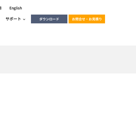
用
English
サポート
ダウンロード
お問合せ・お見積り
ーラ
エンベデッドソリューション
HALCON
heliotis
エンベデッドビジョン
C / モーション /
エンベデッドソリューション
ンダー
産業用ドライブレコーダーソリュ
ESYS搭載PLC
動画
ーション
ERLIC
LINX Vision Station
動画
動画
cator入門コース