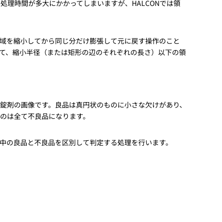
処理時間が多大にかかってしまいますが、HALCONでは領
動画
R
域を縮小してから同じ分だけ膨張して元に戻す操作のこと
物流コラム
って、縮小半径（または矩形の辺のそれぞれの長さ）以下の領
マシンビジョンコラム
錠剤の画像です。良品は真円状のものに小さな欠けがあり、
のは全て不良品になります。
全ての製品
中の良品と不良品を区別して判定する処理を行います。