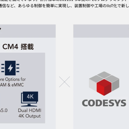
A通信など、あらゆる制御を簡単に実現し、装置制御や工場のIIoT化で