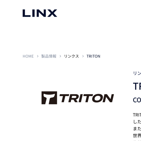
マシンビジョン
事例一覧
使いたい
スマートセンサー
HOME
製品情報
リンクス
TRITON
リ
T
3次元センサー
画像処理ソフトウェア
無料2Dカメラデモ機貸
C
LMI Technologies
|
Goc
MVTec Software
|
HALCON
無料3Dセンサー計測評
Allied Vision Konstanz
MVTec Software
|
MERLIC
無料コードリーダデモ機
（旧 Chromasens）
MVTec Software
|
DeepLearningTool
TR
heliotis
し
産業用デジタルカメラ
Photoneo
ま
iRAYPLE
世界
Teledyne DALSA