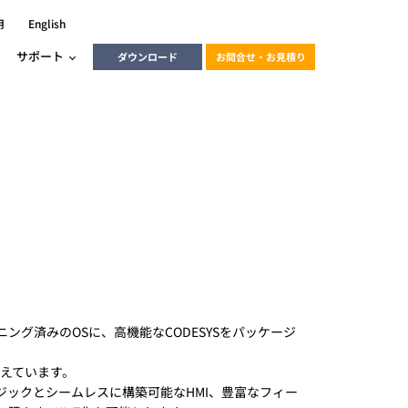
用
English
サポート
ダウンロード
お問合せ・お見積り
ーラ
エンベデッドソリューション
HALCON
heliotis
エンベデッドビジョン
C / モーション /
エンベデッドソリューション
ンダー
産業用ドライブレコーダーソリュ
ESYS搭載PLC
動画
ーション
ERLIC
ング済みのOSに、高機能なCODESYSをパッケージ
LINX Vision Station
動画
えています。
動画
制御ロジックとシームレスに構築可能なHMI、豊富なフィー
cator入門コース