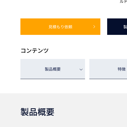
ルド
Basler
サイエンスカメラ
Teledyne Photometorics
見積もり依頼
産業用カメラレンズ
オートフォーカスモジュール
画像入力ボード
コンテンツ
コードリーダ
製品概要
特徴
製品概要