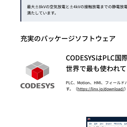
最大±8kVの空気放電と±4kVの接触放電までの静電放電に
満たしています。
充実のパッケージソフトウェア
CODESYSはPLC国
世界で最も使われて
PLC、Motion、HMI、フ
す。（
https://linx.jp/download/