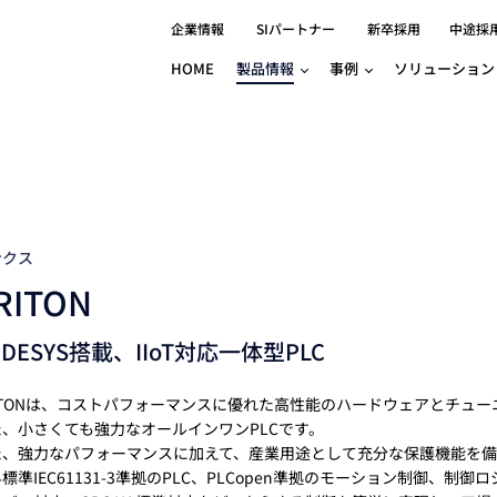
企業情報
SIパートナー
新卒採用
中途採
HOME
製品情報
事例
ソリューション
分野別事例
相談したい
ロボティクス
産業用コントロ
知りたい
製品別事例
半導体/IC
製造業
Basler
物流・パッケージ
自動車
GINGA
樹脂/セラミックス/フィルム
金属/加工
Gocator
医療/製薬
農業/食品
CODESYS
ンクス
ソフトウェアPL
RITON
HMI
自律走行搬送ロボット
CODESYS
出サービス
各種サポート問い合わせ
イベントカレ
（AMR/AGF）
ODESYS搭載、IIoT対応一体型PLC
ator
価サービス
FAQ
IIoT対応 COD
iRAYPLE
貸出サービス
トレーニング
TRITON
HALCON / M
ITONは、コストパフォーマンスに優れた高性能のハードウェアとチューニ
トレーニング
た、小さくても強力なオールインワンPLCです。
Teledyne
た、強力なパフォーマンスに加えて、産業用途として充分な保護機能を備
トレーニング
標準IEC61131-3準拠のPLC、PLCopen準拠のモーション制御、
3DセンサーGo