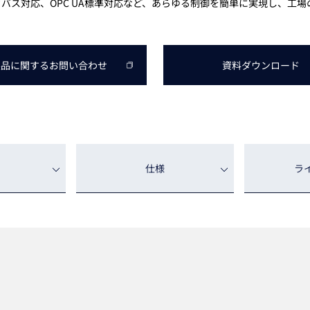
バス対応、OPC UA標準対応など、あらゆる制御を簡単に実現し、工場の
トレーニング
iRAYPLE AM
トレーニング
CODESYS
お役立ち情報 
製品に関する
お問い合わせ
資料
ダウンロード
お役立ち情報 
仕様
ラ