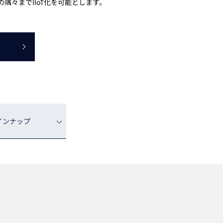
隅々までIIoT化を可能とします。
動画
R
物流コラム
マシンビジョンコラム
全ての製品
インナップ