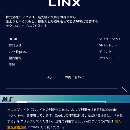
株式会社リンクスは、最先端の技術を世界中から
誰よりも早く発掘し、技術力と経験をもって
製造現場に実装する、
テクノロジープロバイダです
HOME
ソリューション
お知らせ
SIパートナー
LINX Express
イベント
製品情報
ダウンロード
事例
FAQ
お問い合わせ
企業情報
新卒採用
中途採用
English
当ウェブサイトではサイトの利便性の向上、および利用分析を目的にCookie
（クッキー）を使用しています。Cookieの使用に同意いただける場合は、「同意
個人情報保護法 情報
セキュリティ基本方針
する」をクリックしてください。当社で利用するCookieについての詳細は[
個人
情報保護方針
]についてをご覧ください。