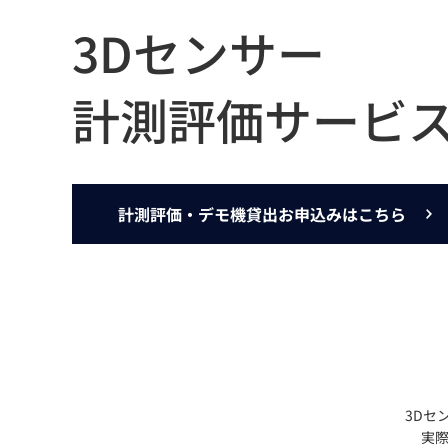
Basler
3Dセンサー
サイエンスカメラ
Teledyne Photometorics
計測評価サービ
産業用カメラレンズ
オートフォーカスモジュール
画像入力ボード
コードリーダ
計測評価・デモ機貸出お申込みはこちら
3Dセ
実