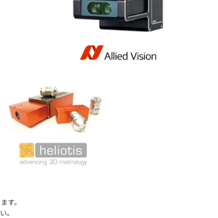
動画
R
物流コラム
マシンビジョンコラム
全ての製品
ります。
い。