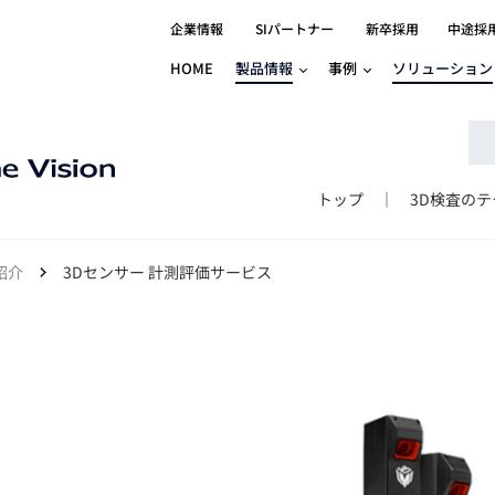
企業情報
SIパートナー
新卒採用
中途採
HOME
製品情報
事例
ソリューション
分野別事例
相談したい
ロボティクス
産業用コントロ
知りたい
製品別事例
半導体/IC
製造業
Basler
物流・パッケージ
自動車
GINGA
トップ
3D検査の
樹脂/セラミックス/フィルム
金属/加工
Gocator
医療/製薬
農業/食品
CODESYS
紹介
3Dセンサー 計測評価サービス
ソフトウェアPL
HMI
自律走行搬送ロボット
CODESYS
出サービス
各種サポート問い合わせ
イベントカレ
（AMR/AGF）
ator
価サービス
FAQ
IIoT対応 COD
iRAYPLE
貸出サービス
トレーニング
TRITON
HALCON / M
トレーニング
Teledyne
トレーニング
3DセンサーGo