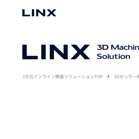
マシンビジョン
事例一覧
使いたい
スマートセンサー
3次元インライン検査ソリューションTOP
3Dセンサー
3次元センサー
画像処理ソフトウェア
無料2Dカメラデモ機貸
LMI Technologies
|
Goc
MVTec Software
|
HALCON
無料3Dセンサー計測評
Allied Vision Konstanz
MVTec Software
|
MERLIC
無料コードリーダデモ機
（旧 Chromasens）
MVTec Software
|
DeepLearningTool
heliotis
産業用デジタルカメラ
Photoneo
iRAYPLE
Teledyne DALSA