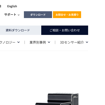
用
English
サポート
ダウンロード
お問合せ・お見積り
ーラ
エンベデッドソリューション
資料ダウンロード
ご相談・お問い合わせ
HALCON
heliotis
テクノロジー
業界別事例
3Dセンサー紹介
エンベデッドビジョン
C / モーション /
エンベデッドソリューション
ンダー
産業用ドライブレコーダーソリュ
ESYS搭載PLC
動画
ーション
ERLIC
LINX Vision Station
動画
動画
cator入門コース