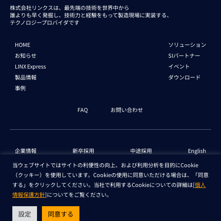
株式会社リンクスは、最先端の技術を世界中から
誰よりも早く発掘し、技術力と経験をもって
製造現場に実装する、
テクノロジープロバイダです
HOME
ソリューション
お知らせ
SIパートナー
LINX Express
イベント
製品情報
ダウンロード
事例
FAQ
お問い合わせ
企業情報
新卒採用
中途採用
English
当ウェブサイトではサイトの利便性の向上、および利用分析を目的にCookie
（クッキー）を使用しています。Cookieの使用に同意いただける場合は、「同意
個人情報保護法 情報
セキュリティ基本方針
する」をクリックしてください。当社で利用するCookieについての詳細は[
個人
情報保護方針
]についてをご覧ください。
Copyright © LINX Corporation. All Rights Reserved.
設定
同意する