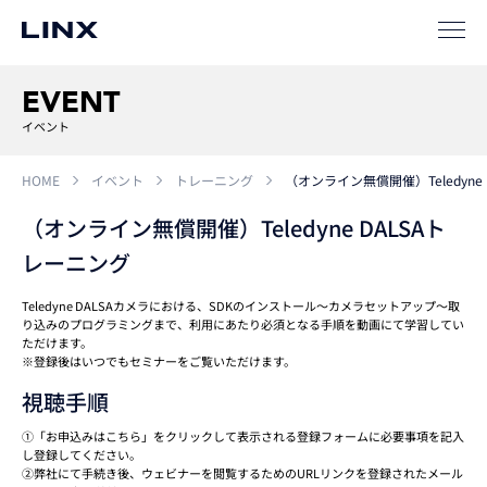
サポート
EVENT
イベント
HOME
イベント
トレーニング
（オンライン無償開催）Teledyne
（オンライン無償開催）Teledyne DALSAト
レーニング
企業
情報
EN
Teledyne DALSAカメラにおける、SDKのインストール～カメラセットアップ～取
り込みのプログラミングまで、利用にあたり必須となる手順を動画にて学習してい
新卒
採用
中途
採用
ただけます。
※登録後はいつでもセミナーをご覧いただけます。
視聴手順
①「お申込みはこちら」をクリックして表示される登録フォームに必要事項を記入
し登録してください。
②弊社にて手続き後、ウェビナーを閲覧するためのURLリンクを登録されたメール