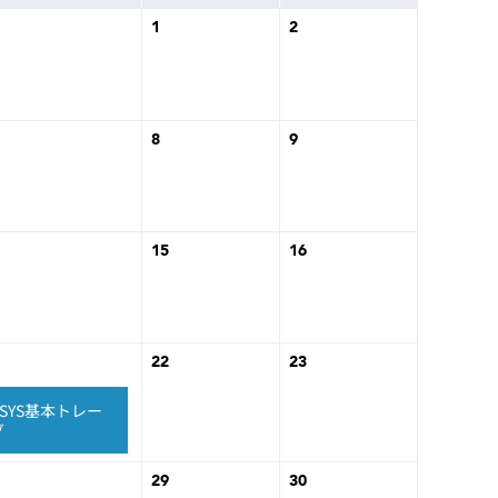
動画
1
2
R
物流コラム
マシンビジョンコラム
8
9
15
16
全ての製品
22
23
ESYS基本トレー
グ
29
30