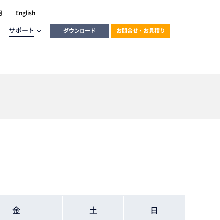
用
English
サポート
ダウンロード
お問合せ・お見積り
ーラ
エンベデッドソリューション
HALCON
heliotis
エンベデッドビジョン
C / モーション /
エンベデッドソリューション
ンダー
産業用ドライブレコーダーソリュ
ESYS搭載PLC
動画
ーション
ERLIC
LINX Vision Station
動画
動画
金
土
日
cator入門コース