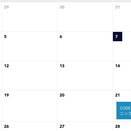
トレーニング
29
30
31
iRAYPLE AM
トレーニング
CODESYS
お役立ち情報 
お役立ち情報 
5
6
7
12
13
14
19
20
21
金
COD
曜
ニン
日,
8
月
26
27
28
2