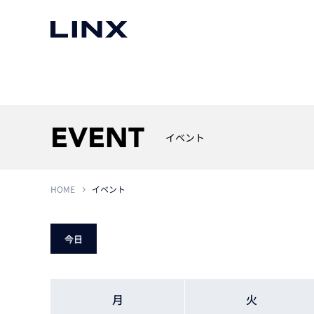
マシンビジョン
事例一覧
使いたい
スマートセンサー
EVENT
イベント
HOME
イベント
3次元センサー
画像処理ソフトウェア
無料2Dカメラデモ機貸
LMI Technologies
|
Goc
MVTec Software
|
HALCON
無料3Dセンサー計測評
Allied Vision Konstanz
MVTec Software
|
MERLIC
今日
無料コードリーダデモ機
（旧 Chromasens）
MVTec Software
|
DeepLearningTool
heliotis
産業用デジタルカメラ
Photoneo
iRAYPLE
月
火
Teledyne DALSA