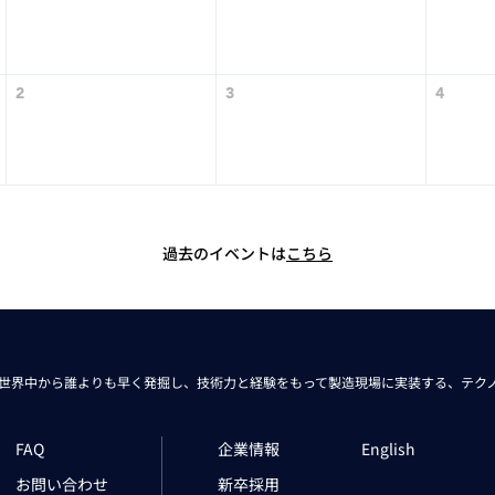
1
s
t
2
0
2
3
4
2
6
過去のイベントは
こちら
世界中から
誰よりも早く発掘し、技術力と経験をもって
製造現場に実装する、
テク
FAQ
企業情報
English
お問い合わせ
新卒採用