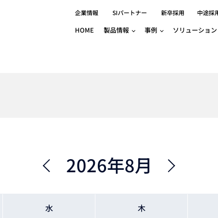
企業情報
SIパートナー
新卒採用
中途採
HOME
製品情報
事例
ソリューション
分野別事例
相談したい
ロボティクス
産業用コントロ
知りたい
製品別事例
半導体/IC
製造業
Basler
物流・パッケージ
自動車
GINGA
樹脂/セラミックス/フィルム
金属/加工
Gocator
医療/製薬
農業/食品
CODESYS
ソフトウェアPL
HMI
自律走行搬送ロボット
CODESYS
出サービス
各種サポート問い合わせ
イベントカレ
（AMR/AGF）
ator
価サービス
FAQ
2026年8月
IIoT対応 COD
iRAYPLE
貸出サービス
トレーニング
TRITON
HALCON / M
トレーニング
Teledyne
トレーニング
水
木
3DセンサーGo