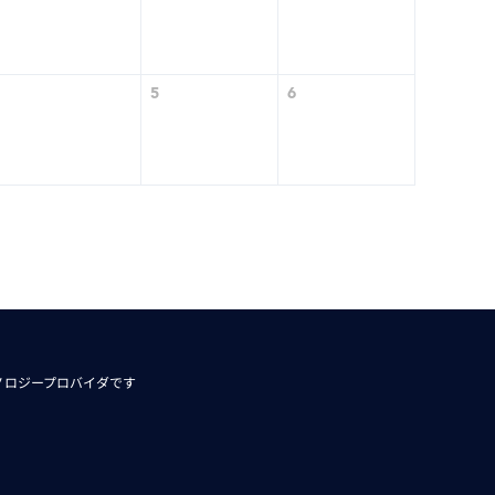
5
6
ノロジープロバイダです