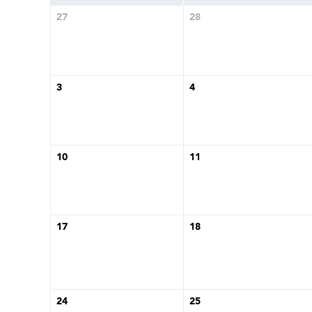
Basler
27
28
サイエンスカメラ
Teledyne Photometorics
産業用カメラレンズ
3
4
オートフォーカスモジュール
画像入力ボード
コードリーダ
10
11
17
18
24
25