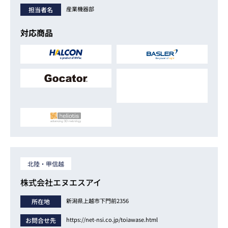
産業機器部
担当者名
対応商品
北陸・甲信越
株式会社エヌエスアイ
新潟県上越市下門前2356
所在地
https://net-nsi.co.jp/toiawase.html
お問合せ先