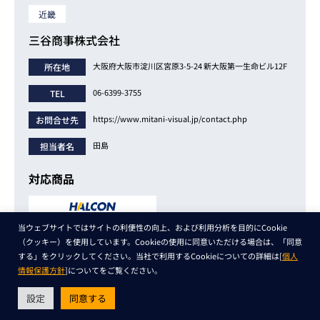
近畿
三谷商事株式会社
大阪府大阪市淀川区宮原3-5-24 新大阪第一生命ビル12F
所在地
06-6399-3755
TEL
https://www.mitani-visual.jp/contact.php
お問合せ先
田島
担当者名
対応商品
当ウェブサイトではサイトの利便性の向上、および利用分析を目的にCookie
（クッキー）を使用しています。Cookieの使用に同意いただける場合は、「同意
する」をクリックしてください。当社で利用するCookieについての詳細は[
個人
情報保護方針
]についてをご覧ください。
近畿
設定
株式会社レグラス
同意する