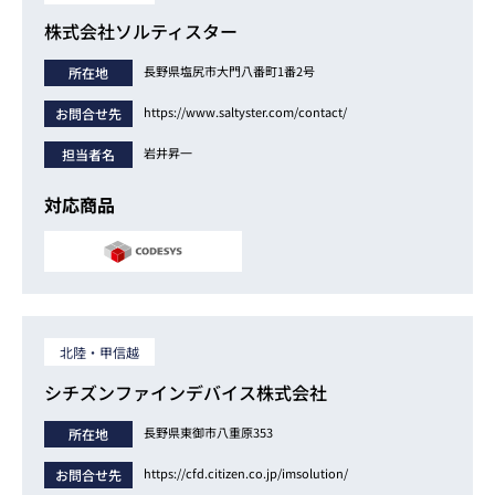
株式会社ソルティスター
長野県塩尻市大門八番町1番2号
所在地
https://www.saltyster.com/contact/
お問合せ先
岩井昇一
担当者名
対応商品
北陸・甲信越
シチズンファインデバイス株式会社
長野県東御市八重原353
所在地
https://cfd.citizen.co.jp/imsolution/
お問合せ先