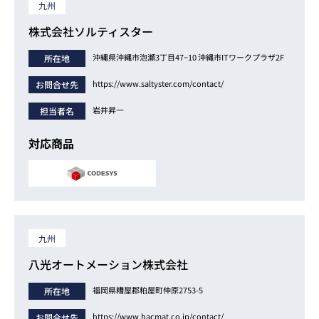
九州
株式会社ソルティスター
沖縄県沖縄市泡瀬3丁目47−10 沖縄市ITワークプラザ2F
所在地
https://www.saltyster.com/contact/
お問合せ先
岩井昇一
担当者名
対応商品
九州
八光オートメーション株式会社
福岡県糟屋郡粕屋町仲原2753-5
所在地
https://www.hacmat.co.jp/contact/
お問合せ先