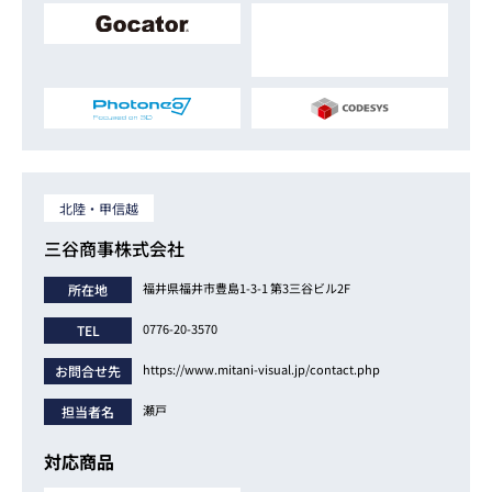
北陸・甲信越
三谷商事株式会社
福井県福井市豊島1-3-1 第3三谷ビル2F
所在地
0776-20-3570
TEL
https://www.mitani-visual.jp/contact.php
お問合せ先
瀬戸
担当者名
対応商品