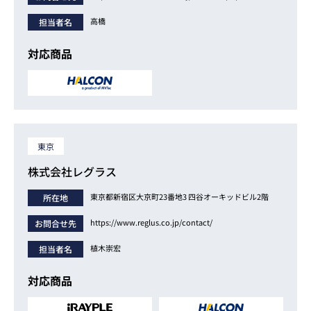
高橋
担当者名
対応商品
東京
株式会社レグラス
東京都新宿区大京町23番地3 四谷オーキッドビル2階
所在地
https://www.reglus.co.jp/contact/
お問合せ先
植木崇宏
担当者名
対応商品