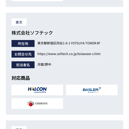
東京
株式会社ソフテック
東京都新宿区四谷1-6-1 YOTSUYA TOWER 8F
所在地
https://www.softech.co.jp/toiawase-s.htm
お問合せ先
月舘/野中
担当者名
対応商品