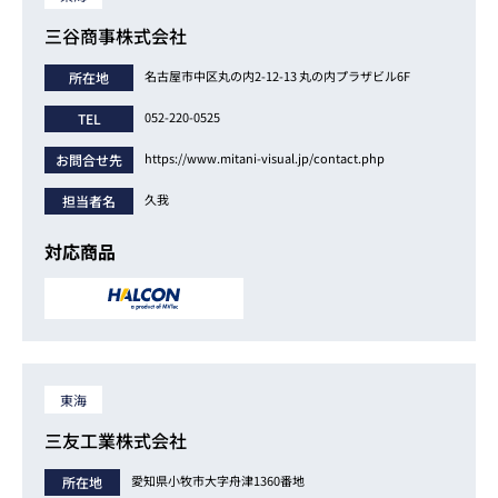
三谷商事株式会社
名古屋市中区丸の内2-12-13 丸の内プラザビル6F
所在地
052-220-0525
TEL
https://www.mitani-visual.jp/contact.php
お問合せ先
久我
担当者名
対応商品
東海
三友工業株式会社
愛知県小牧市大字舟津1360番地
所在地