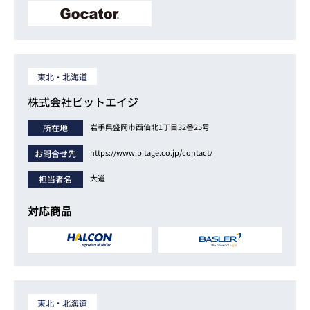
東北・北海道
株式会社ビットエイジ
岩手県盛岡市西仙北1丁目32番25号
所在地
https://www.bitage.co.jp/contact/
お問合せ先
大道
担当者名
対応商品
東北・北海道