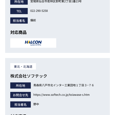
宮城県仙台市若林区卸町東2丁目1番23号
所在地
022-290-5258
TEL
備前
担当者名
対応商品
東北・北海道
株式会社ソフテック
青森県八戸市北インター工業団地１丁目３−７６
所在地
https://www.softech.co.jp/toiawase-s.htm
お問合せ先
野中
担当者名