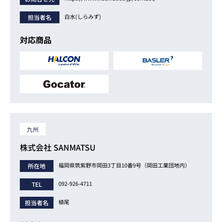
白水(しらみず)
担当者名
対応商品
九州
株式会社 SANMATSU
福岡県筑紫野市岡田3丁目10番9号（岡田工業団地内）
所在地
092-926-4711
TEL
植尾
担当者名