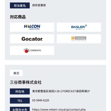
技術営業部
担当者名
対応商品
東京
三谷商事株式会社
東京都豊島区高田3-28-2 FORECAST高田馬場1F
所在地
03-5949-6220
TEL
https://www.mitani-visual.jp/contact.php
お問合せ先