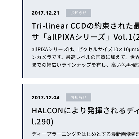
Basler
2017.12.21
お知らせ
サイエンスカメラ
Teledyne Photometorics
Tri-linear CCDの約束
産業用カメラレンズ
サ「allPIXAシリーズ」Vol.1(20
オートフォーカスモジュール
allPIXAシリーズは、ピクセルサイズ10×10µmのTri-linear CCDを搭載したCameraL
画像入力ボード
ンカメラです。最高レベルの画質に加えて、世界
までの幅広いラインナップを有し、高い色再現
コードリーダ
いただけます。…
2017.12.04
お知らせ
HALCONにより発揮されるディー
l.290)
ディープラーニングをはじめとする最新画像処