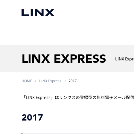
マシンビジョン
事例一覧
使いたい
スマートセンサー
LINX EXPRESS
LINX Expr
HOME
LINX Express
2017
3次元センサー
画像処理ソフトウェア
無料2Dカメラデモ機貸
LMI Technologies
|
Goc
MVTec Software
|
HALCON
無料3Dセンサー計測評
「LINX Express」はリンクスの登録型の無料電子メ
Allied Vision Konstanz
MVTec Software
|
MERLIC
無料コードリーダデモ機
（旧 Chromasens）
MVTec Software
|
DeepLearningTool
heliotis
2017
産業用デジタルカメラ
Photoneo
iRAYPLE
Teledyne DALSA