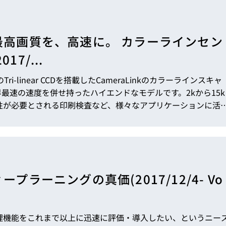
トレーニング
iRAYPLE AM
トレーニング
CODESYS
された最高画質を、高速に。 カラーラインセン
お役立ち情報 
17/...
お役立ち情報 
inkのカラーラインスキャ
最速の速度を併せ持ったハイエンドなモデルです。2kから15k
性が必要とされる印刷検査など、様々なアプリケーションに活
プラーニングの真価(2017/12/4- Vo
理機能をこれまで以上に迅速に評価・導入したい、というニー