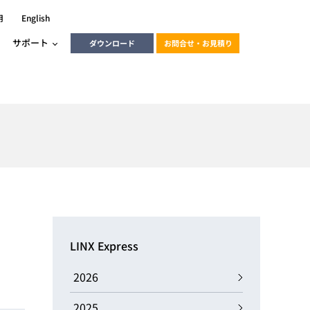
用
English
サポート
ダウンロード
お問合せ・お見積り
ーラ
エンベデッドソリューション
HALCON
heliotis
エンベデッドビジョン
C / モーション /
エンベデッドソリューション
ンダー
産業用ドライブレコーダーソリュ
ESYS搭載PLC
動画
ーション
LINX Express
ERLIC
LINX Vision Station
動画
2026
動画
cator入門コース
2025