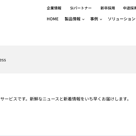
企業情報
SIパートナー
新卒採用
中途採
HOME
製品情報
事例
ソリューション
分野別事例
相談したい
ロボティクス
産業用コントロ
知りたい
製品別事例
半導体/IC
製造業
Basler
物流・パッケージ
自動車
GINGA
ess
樹脂/セラミックス/フィルム
金属/加工
Gocator
医療/製薬
農業/食品
CODESYS
ソフトウェアPL
HMI
自律走行搬送ロボット
CODESYS
出サービス
各種サポート問い合わせ
イベントカレ
（AMR/AGF）
ator
価サービス
FAQ
ール配信サービスです。新鮮なニュースと新着情報をいち早くお届けします。
IIoT対応 COD
iRAYPLE
貸出サービス
トレーニング
TRITON
HALCON / M
トレーニング
Teledyne
トレーニング
3DセンサーGo