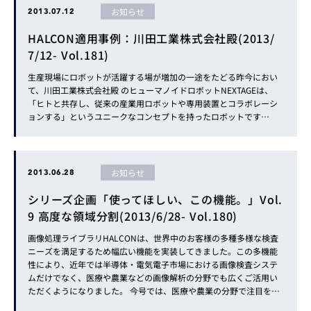
お知らせ
2013.07.12
HALCON適用事例：川田工業株式会社殿(2013/
7/12- Vol.181)
生産現場にロボットが活躍する場が増加の一途をたどる昨今におい
て、川田工業株式会社殿 のヒューマノイドロボットNEXTAGEは、
「ヒトと共存し、従来の産業用ロボットや専用装置とコラボレーシ
ョンする」というユニークなコンセプトを持ったロボットです…
お知らせ
2013.06.28
シリーズ企画「使ってほしい、この機能。」Vol.
9 高度な領域分割(2013/6/28- Vol.180)
画像処理ライブラリHALCONは、世界中のお客様の多種多様な検査
ニーズを満足するため幅広い機能を実装してきました。この多機能
性により、近年では半導体・電気電子市場における画像検査システ
ムだけでなく、医療や農業などの画像解析の分野でも広くご活用い
ただくようになりました。 今号では、医療や農業の分野で注目を浴
びている…