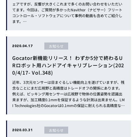
ェアですが、反響が大きくこれまで多くのお問い合わせをいただい
てます。今回は、ご質問が多かったNavithor（ナビサー）フリート
コントロール・ソフトウェアについて事例の動画も含めてご紹介し
ます。…
お知らせ
2020.04.17
Gocator新機能リリース！ わずか5分で終わるU
Rロボット用ハンドアイキャリブレーション(202
0/4/17- Vol.348)
近年、3次元センサーは目まぐるしい機能向上を遂げていますが、残
念なことにまだ広視野と高精度はトレードオフの関係にあります。
例えば、ピッキング用センサーは広視野で物体の位置姿勢を認識出
来ますが、加工精度0.1mmを保証するような計測は出来ません。LM
I Technologies社のGocatorは0.1mmの保証に耐えられる高精度な計
測用センサーを協働ロボットに搭載して、ロボット座標とGocatorの
座標を簡単に連携させ、3次元計測機のような高精度計測を可能とす
る、ハンドアイキャリブレーション...
お知らせ
2020.03.31