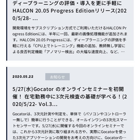
ディープラーニングの評価・導入を更に手軽に
HALCON 20.05 Progress Editionリリース(202
0/5/28- ...
開発環境をサブスクリプション方式でご利用いただけるHALCON Pr
ogress Editionには、半年に一回、最新の画像処理機能が追加されま
す。HALCON 20.05 Progressには、ディープラーニングの評価を手
軽に行える「CPU上でトレーニング」機能の追加、教師無し学習に
よる良否判定機能「アノマリー検出」の大幅な速度向上、など、デ
ィープラーニングの使い勝手を向上させる機能が搭載されていま
す。…
お知らせ
2020.05.22
5/27(水)Gocator のオンラインセミナーを初開
催！ 在宅勤務中に3次元検査の基礎が学べる！(2
020/5/22- Vol.3...
Gocatorは、3次元計測や判定を、単体で（パソコンやコントローラ
ー無しで）簡単に行うことができる、オールインワンの3次元スマー
トセンサーです。5/27(水)に開催する今回のオンラインセミナーで
は、これから3次元計測に取り組まれる方や、実際にGocatorを使っ
た3次元アプリケーションの開発をお考えの方向けに、Gocatorの特