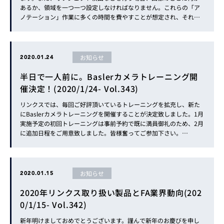
あるか、領域を一つ一つ設定しなければなりません。これらの「ア
ノテーション」作業に多くの時間を費やすことが想定され、それが
ディープラーニング導入の障壁となることがあります。「ディープ
ラーニングツール」は、マウス操作によりアノテーション作業工数
の削減を実現するツールです。…
お知らせ
2020.01.24
半日で一人前に。Baslerカメラトレーニング開
催決定！(2020/1/24- Vol.343)
リンクスでは、毎回ご好評頂いているトレーニングを拡充し、新た
にBaslerカメラトレーニングを開催することが決定致しました。1月
実施予定の初回トレーニングは事前予約で既に満員御礼のため、2月
に追加日程をご用意致しました。皆様奮ってご参加下さい。…
お知らせ
2020.01.15
2020年リンクス取り扱い製品とFA業界動向(202
0/1/15- Vol.342)
新年明けましておめでとうございます。謹んで新年のお慶びを申し