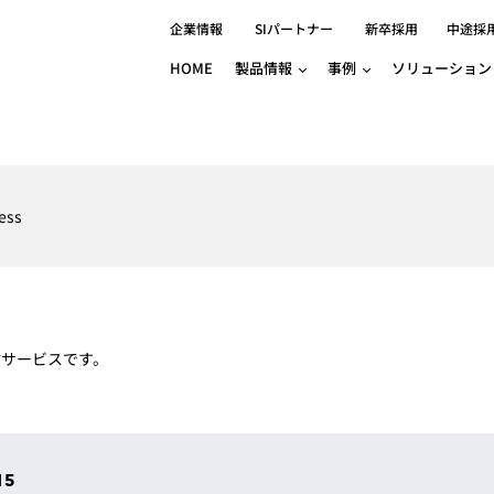
企業情報
SIパートナー
新卒採用
中途採
HOME
製品情報
事例
ソリューション
分野別事例
相談したい
ロボティクス
産業用コントロ
知りたい
製品別事例
半導体/IC
製造業
Basler
物流・パッケージ
自動車
GINGA
ess
樹脂/セラミックス/フィルム
金属/加工
Gocator
医療/製薬
農業/食品
CODESYS
ソフトウェアPL
HMI
自律走行搬送ロボット
CODESYS
出サービス
各種サポート問い合わせ
イベントカレ
（AMR/AGF）
ator
価サービス
FAQ
配信サービスです。
IIoT対応 COD
iRAYPLE
貸出サービス
トレーニング
TRITON
HALCON / M
トレーニング
Teledyne
トレーニング
15
3DセンサーGo