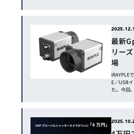
広視野化の
用が拡大し
のハイエンド
製品の特
2025.12.
なる超高解
最新Gp
リーズ
場
iRAYP
E／USB
た。今回、
ess-12
応える ― CXP-
なぜ CXP
メラを開発
2025.10.
4万円