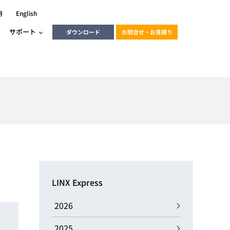
用
English
サポート
ダウンロード
お問合せ・お見積り
ーラ
エンベデッドソリューション
HALCON
heliotis
エンベデッドビジョン
C / モーション /
エンベデッドソリューション
ンダー
産業用ドライブレコーダーソリュ
ESYS搭載PLC
動画
ーション
LINX Express
ERLIC
LINX Vision Station
動画
2026
動画
cator入門コース
2025