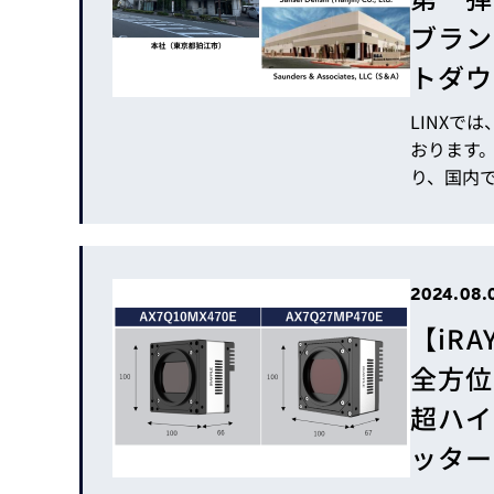
ブラン
トダウ
LINXで
おります
り、国内での採用が
式会社様
内でもいち
ーザー様
子様がなぜ
2024.08.
し
【iR
全方位
超ハイ
ッター