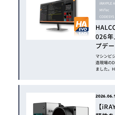
Basler
iRAYPLE 
MVTec
サイエンスカメラ
CODESYS
Teledyne Photometorics
HAL
産業用カメラレンズ
026
オートフォーカスモジュール
プデー
画像入力ボード
コードリーダ
マシンビジ
造現場のD
ました。H
動、新カ
ます。 本号では、そうした上半期の動きを製品カテゴリごとに整理
し、要点
るトピッ
2026.06.
【iR