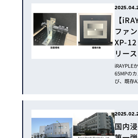
センサー
2025.04.
載された多
【iR
ファン
XP-
リース
iRAYPL
65MPの
び、既存A
今回のリ
せていただき
とさらなる
設計の背景
2025.02.
対応し...
国内浸
第一弾