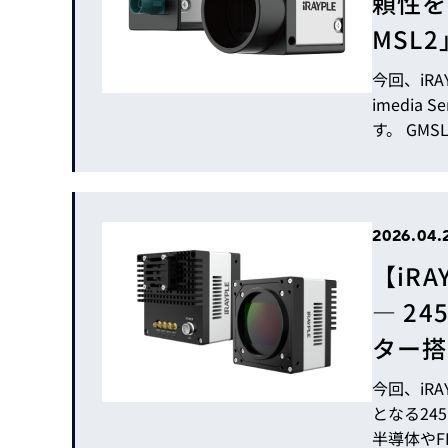
頼性を
MSL
今回、iRA
imedia
す。 GM
に、長距
フェース
新たな選
ェースとの違
2026.04.
【iR
― 24
ター搭
今回、iR
となる24
半導体や