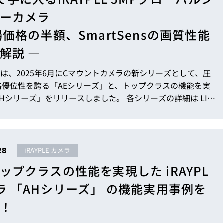
ーカメラ
場価格の半額、SmartSensの画質性能
解説 ―
LEでは、2025年6月にCマウントカメラの新シリーズとして、圧
格優位性を誇る「AEシリーズ」と、トップクラスの機能を実
Hシリーズ」をリリースしました。 各シリーズの詳細は LIN
S Vol.558 にてご確認いただけます。 https://linx.jp/linx_exp
era_558.html/ これらの新製品の中でも特に注目すべ
・AH両シリーズにラインアップされた5MPのSmartSensセン
ラ...
28
iRAYPLE カメラ
ップクラスの性能を実現した iRAYPL
ラ 「AHシリーズ」 の機能実用事例を
！