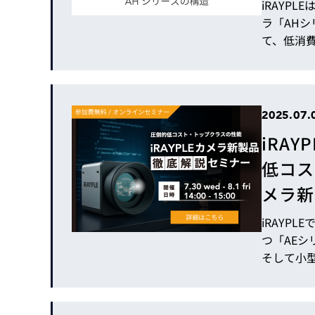
iRAYP
ラ「AH
て、低消
機能も搭
活用シー
用事例を3
の位置づけに
2025.07.
す。 https://
iRA
低コス
メラ新
iRAYP
つ「AE
そして小
の新製品
ンセミナー
製品徹底解説セ