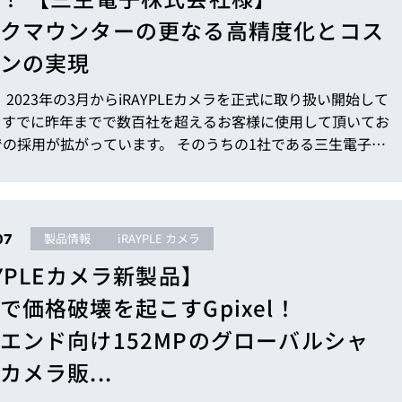
クマウンターの更なる高精度化とコス
ンの実現
は、2023年の3月からiRAYPLEカメラを正式に取り扱い開始して
。すでに昨年までで数百社を超えるお客様に使用して頂いてお
拡がっています。 そのうちの1社である三生電子株
は、ブランクマウンターで高い市場シェアを誇る会社です。国
早くiRAYPLEカメラを導入いただき、すでに装置をエンドユ
へ出荷しています。 本号では、国内採用事例として、三生電
iRAYPLEカメラを採用したのか、採用背景を含め詳しく紹介
07
製品情報
iRAYPLE カメラ
ます。 インラ...
AYPLEカメラ新製品】
で価格破壊を起こすGpixel！
エンド向け152MPのグローバルシャ
カメラ販...