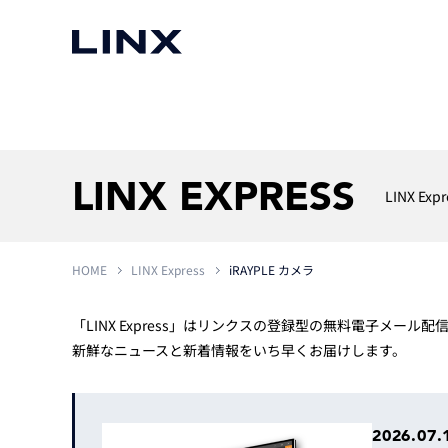
マシンビジョン
事例一覧
使いたい
スマートセンサー
LINX EXPRESS
LINX Expr
HOME
LINX Express
iRAYPLE カメラ
3次元センサー
画像処理ソフトウェア
無料2Dカメラデモ機貸
LMI Technologies
|
Goc
MVTec Software
|
HALCON
無料3Dセンサー計測評
「LINX Express」はリンクスの登録型の無料電子メール
Allied Vision Konstanz
MVTec Software
|
MERLIC
無料コードリーダデモ機
新鮮なニュースと新着情報をいち早くお届けします。
（旧 Chromasens）
MVTec Software
|
DeepLearningTool
heliotis
産業用デジタルカメラ
Photoneo
iRAYPLE
2026.07.
Teledyne DALSA