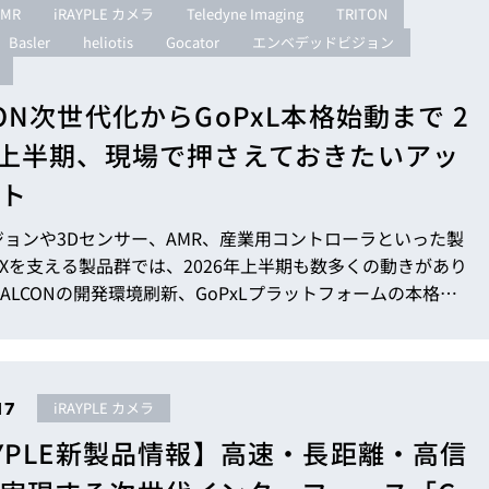
AMR
iRAYPLE カメラ
Teledyne Imaging
TRITON
トレーニング
iRAYPLE AM
Basler
heliotis
Gocator
エンベデッドビジョン
トレーニング
CODESYS
お役立ち情報 
CON次世代化からGoPxL本格始動まで 2
お役立ち情報 
年上半期、現場で押さえておきたいアッ
ト
ョンや3Dセンサー、AMR、産業用コントローラといった製
Xを支える製品群では、2026年上半期も数多くの動きがあり
ALCONの開発環境刷新、GoPxLプラットフォームの本格始
メラの登場など、押さえておきたいトピックは多岐にわたり
を効率よくキャッチアップできる形でまとめました。気にな
クがあれば、各見出しのリンクから詳細記事もご覧いただけ
17
iRAYPLE カメラ
ましたら幸いです。 目次 ...
AYPLE新製品情報】高速・長距離・高信