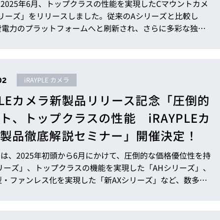
LEは2025年6月、トップクラスの性能を実現したCマウントカメ
シリーズ」をリリースしました。従来のAシリーズと比較し
費電力のプラットフォームへと刷新され、さらに多彩な独自
載しています。 本稿では、AHシリーズの特長に加え、実際の
ンを想定しながら、AHシリーズの機能を活かした具体的な実
つピックアップしてご紹介いたします。 従来のAシリーズと
ついては、以下の LINX PRESS Vol.558 で確認いただけま
02
iRAYPLE カメラ
li...
YPLEカメラ新製品リリース記念「圧倒的
ト、トップクラスの性能 iRAYPLEカ
製品徹底解説セミナー」開催決定！
LEでは、2025年初頭から6月にかけて、圧倒的な価格優位性を持
シリーズ」、トップクラスの機能を実現した「AHシリーズ」、
型・ファンレス化を実現した「新AXシリーズ」など、数多く
をリリースしてまいりました。これを記念し、無償オンライ
「圧倒的低コスト、トップクラスの性能 iRAYPLEカメラ新
ミナー」を開催いたします。 本セミナーでは、最新の