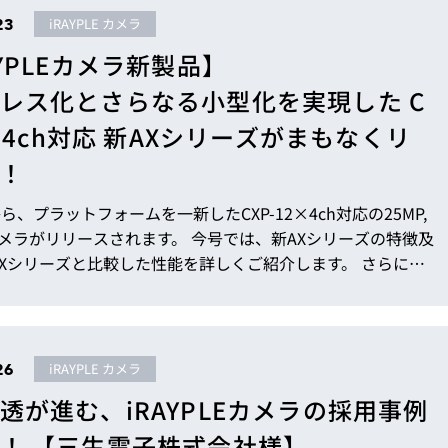
トレンドやAEシリーズの価格優位性の背景、AHシリーズに搭
23
iRAYPLE カメラ
彩な独自機能とその実用事例な...
AYPLEカメラ新製品】
レス化とさらなる小型化を実現した C
12 4ch対応 新AXシリーズがまもなくリ
！
Eから、プラットフォームを一新したCXP-12×4ch対応の25MP,
カメラがリリースされます。 今号では、新AXシリーズの特徴及
Xシリーズと比較した性能を詳しくご紹介します。 さらに、
リースを記念し、特別なトライアルキャンペーンをご用意さ
ましたので、合わせてご案内いたします。 ファンレス化
小型化を実現した新AXシリーズ 既存AXシリーズの課題と再
 iRAYPLEでは、高速高画素の用途向けであるCXP12×4chに
26
iRAYPLE カメラ
透が進む、iRAYPLEカメラの採用事例
！ 【三生電子株式会社様】