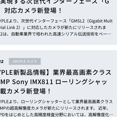
実現する次世代インターフェース「G
2」対応カメラ新登場！
YPLEより、次世代インターフェース「GMSL2（Gigabit Mult
 Serial Link 2）」に対応したカメラが新たにリリースされま
SL2は、自動車業界で培われた高速シリアル伝送技術をベース
離伝送・高い耐ノイズ性能・低遅延通信を実現するインター
です。従来インターフェースの特長をバランスよく兼ね備えた
択肢として注目を集めています。 本稿では、従来インターフ
いやGMSL2の特長、さらにiRAYPLE GMSL2カメラ...
22
iRAYPLE カメラ
AYPLE新製品情報】業界最高画素クラス
5MP Sony IMX811 ローリングシャッ
載カメラ新登場！
AYPLEより、ローリングシャッターとして業界最高画素クラス
5MPの超高解像度カメラが新たにリリースされます。 近年、
FPDをはじめとした高精度検査分野においては、高解像度化・