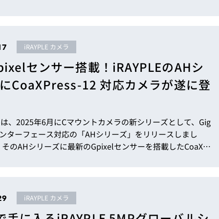
ニーズが急速に高まっており、100MPを超えるカメラの採
ています。こうした市場背景の中で、245MPカメラは従来
領域を大きく押し広げる製品となります。 本稿では、本
長や従来機種との違い、さらにはピクセルシフトによるさら
17
iRAYPLE カメラ
像度カメラについてご紹...
ixelセンサー搭載！iRAYPLEのAHシ
にCoaXPress-12 対応カメラが遂に登
LEでは、2025年6月にCマウントカメラの新シリーズとして、Gig
インターフェース対応の「AHシリーズ」をリリースしまし
そのAHシリーズに最新のGpixelセンサーを搭載したCoaXPr
対応カメラを新たに追加し、リリースいたします。 市場要求に
12×Gpixelでの開発背景 まず、AHシリーズにおいて、
-12 インターフェースと最新の Gpixel センサーを搭載したカ
したのかについてご説明いたします...
29
iRAYPLE カメラ
で手に入るiRAYPLE 5MPグローバルシ