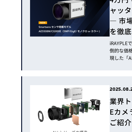
ャッタ
― 市
を徹底
iRAYP
倒的な価
現した「A
X EXPRES
ress/irayplecam
きは、AE
サー搭載カメ
2025.08.
業界ト
Eカメ
ご紹介