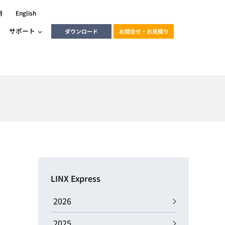
用
English
サポート
ダウンロード
お問合せ・お見積り
ーラ
エンベデッドソリューション
HALCON
heliotis
エンベデッドビジョン
C / モーション /
エンベデッドソリューション
ンダー
産業用ドライブレコーダーソリュ
ESYS搭載PLC
動画
ーション
LINX Express
ERLIC
LINX Vision Station
動画
2026
動画
cator入門コース
2025