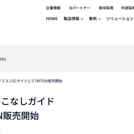
企業情報
SIパートナー
新卒採用
中途採
HOME
製品情報
事例
ソリューション
分野別事例
相談したい
ロボティクス
産業用コントロ
知りたい
製品別事例
半導体/IC
製造業
Basler
物流・パッケージ
自動車
GINGA
ess
樹脂/セラミックス/フィルム
金属/加工
Gocator
医療/製薬
農業/食品
CODESYS
ソフトウェアPL
ミスミECサイトにてTRITON販売開始
HMI
自律走行搬送ロボット
CODESYS
出サービス
各種サポート問い合わせ
イベントカレ
（AMR/AGF）
ator
価サービス
FAQ
いこなしガイド
IIoT対応 COD
iRAYPLE
貸出サービス
トレーニング
TRITON
HALCON / M
ON販売開始
トレーニング
Teledyne
トレーニング
3DセンサーGo