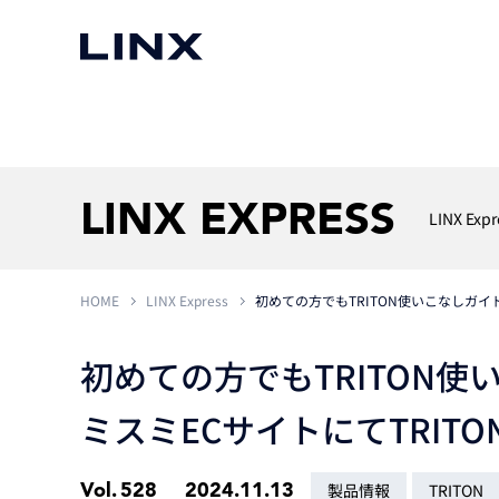
マシンビジョン
事例一覧
使いたい
スマートセンサー
LINX EXPRESS
LINX Expr
HOME
LINX Express
初めての方でもTRITON使いこなしガイド
3次元センサー
画像処理ソフトウェア
無料2Dカメラデモ機貸
LMI Technologies
|
Goc
MVTec Software
|
HALCON
無料3Dセンサー計測評
初めての方でもTRITON使
Allied Vision Konstanz
MVTec Software
|
MERLIC
無料コードリーダデモ機
（旧 Chromasens）
MVTec Software
|
DeepLearningTool
ミスミECサイトにてTRIT
heliotis
産業用デジタルカメラ
Photoneo
iRAYPLE
Teledyne DALSA
Vol.
528
2024.11.13
製品情報
TRITON