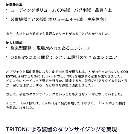
▶開発効率
コーディングボリューム 60%減 バグ削減・品質向上
装置機種ごとの設計ボリューム 40%減 生産性向上
また、人材という観点でも重要なメリットがあることがわかりました。
▶人材育成
従来型開発： 現場対応力のあるエンジニア
CODESYSによる開発： システム設計のできるエンジニア
オブジェクト指向開発により、劇的な効果が得られることがわかったものの、
COD
ESYS
を活用するためには、ハードウェアやOSを用意する必要が出てきました。
どのようにハードウェア選定を行うか、調達するか、制御のリアルタイム性はどう
か、保守管理はどうする、など様々な課題に直面しました。
さらに、装置のダウンサイジングということも大きなテーマとなっていました。
そこで、TOWA様では、2023年1月に発売開始したばかりの、『TRITON』の検討
を開始されました。
TRITONによる装置のダウンサイジングを実現