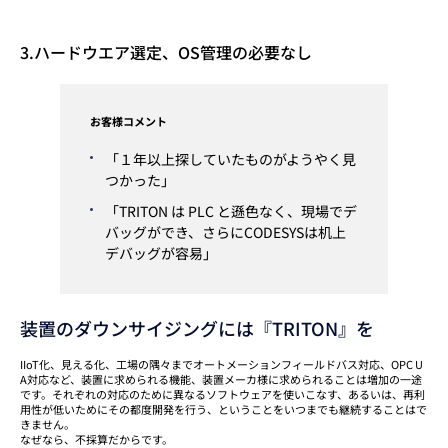
3.ハードウエア選定、OS管理の必要なし
お客様コメント
「１年以上探していたものがようやく見
つかった」
「TRITON は PLC と遜色なく、現場でデ
バッグができ、さらにCODESYSは机上
デバッグが容易」
装置のダウンサイジングには『TRITON』を
IIoT化、見える化、工場の隅々までオートメーションフィールドバス対応、OPC U
A対応など、装置に求められる機能、装置メーカ様に求められることは増加の一途
です。それぞれの対応のために異なるソフトウェアを使いこなす、あるいは、再利
用性が低いためにその都度開発を行う、ということをいつまでも継続することはで
きません。
なぜなら、不採算だからです。