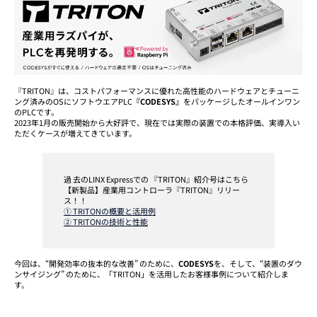
『TRITON』は、コストパフォーマンスに優れた高性能のハードウェアとチューニ
ング済みのOSにソフトウエアPLC
『CODESYS』
をパッケージしたオールインワン
のPLCです。
2023年1月の販売開始から大好評で、現在では実際の装置での本格評価、実導入い
ただくケースが増えてきています。
過 去のLINX Expressでの 『TRITON』紹介号はこちら
【新製品】産業用コントローラ『TRITON』リリー
ス！！
① TRITONの概要と活用例
② TRITONの技術と性能
今回は、“開発効率の抜本的な改善” のために、
CODESYS
を、そして、“装置のダウ
ンサイジング” のために、「TRITON」を活用したお客様事例について紹介しま
す。