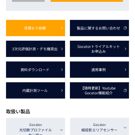
見積もり依頼
製品に関する
お問い合わせ
Gocator
トライアルキット
3次元評価計測
・デモ機貸出
お申込み
資料
ダウンロード
適用事例
【随時更新】
Youtube 
内蔵計測ツール
Gocator
機能紹介
取扱い製品
Gocator
Gocator
光切断
プロファイル
縞投影
エリアセンサー
センサー