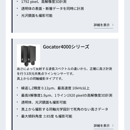
1792 pixel、高解像度3D計測
透明体の表面・断層データを同時に計測
光沢鏡面も撮影可能
詳細を表示
Gocator4000シリーズ
高さによって反射する波長スペクトルの違いから、正確に高さ計測
を行う3次元共焦点ラインセンサーです。
真上からの同軸撮影タイプです。
繰返しZ精度 0.12μm、最高速度 10kHz以上
最高X解像度1.9μm、1ライン1920 pixelの高解像度3D計測
透明体、光沢鏡面も撮影可能
真上から撮影する同軸光学設計で死角のない高さデータ
最大傾斜角度 ±85度 も撮影可能
詳細を表示