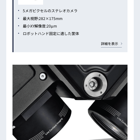
5メガピクセルのステレオカメラ
最大視野:282×175mm
最小XY解像度:20μm
ロボットハンド固定に適した筐体
詳細を表示