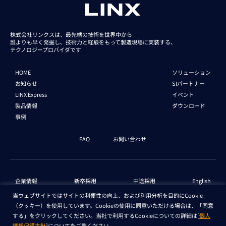
株式会社リンクスは、最先端の技術を世界中から
誰よりも早く発掘し、技術力と経験をもって
製造現場に実装する、
テクノロジープロバイダです
HOME
ソリューション
お知らせ
SIパートナー
LINX Express
イベント
製品情報
ダウンロード
事例
FAQ
お問い合わせ
企業情報
新卒採用
中途採用
English
当ウェブサイトではサイトの利便性の向上、および利用分析を目的にCookie
（クッキー）を使用しています。Cookieの使用に同意いただける場合は、「同意
個人情報保護法 情報
セキュリティ基本方針
する」をクリックしてください。当社で利用するCookieについての詳細は[
個人
情報保護方針
]についてをご覧ください。