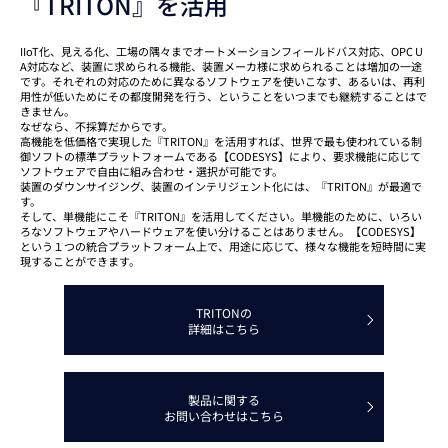
『TRITON』を活用
IIoT化、見える化、工場の隅々までオートメーションフィールドバス対応、OPC U
A対応など、装置に求められる機能、装置メーカ様に求められることは増加の一途
です。それぞれの対応のために異なるソフトウェアを使いこなす、あるいは、再利
用性が低いためにその都度開発を行う、ということをいつまでも継続することはで
きません。
なぜなら、不採算だからです。
高機能を低価格で実現した『TRITON』を活用すれば、世界で最も使われている制
御ソフトの標準プラットフォームである【CODESYS】により、要求機能に応じて
ソフトウェアで自由に組み合わせ・選択が可能です。
装置のダウンサイジング、装置のインテリジェント化には、『TRITON』が最適で
す。
そして、単機能にこそ『TRITON』を活用してください。単機能のために、いろい
ろなソフトウェアやハードウェアを使い分けることはありません。【CODESYS】
という１つの統合プラットフォーム上で、用途に応じて、様々な機能を短時間に実
現することができます。
TRITONの
詳細はこちら
製品に関する
お問い合わせはこちら