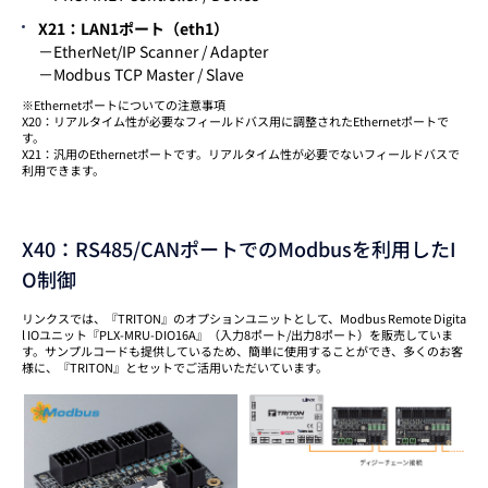
X21：LAN1ポート（eth1）
－EtherNet/IP Scanner / Adapter
－Modbus TCP Master / Slave
※Ethernetポートについての注意事項
X20：リアルタイム性が必要なフィールドバス用に調整されたEthernetポートで
す。
X21：汎用のEthernetポートです。リアルタイム性が必要でないフィールドバスで
利用できます。
X40：RS485/CANポートでのModbusを利用したI
O制御
リンクスでは、『TRITON』のオプションユニットとして、Modbus Remote Digita
l IOユニット『PLX-MRU-DIO16A』（入力8ポート/出力8ポート）を販売していま
す。サンプルコードも提供しているため、簡単に使用することができ、多くのお客
様に、『TRITON』とセットでご活用いただいています。