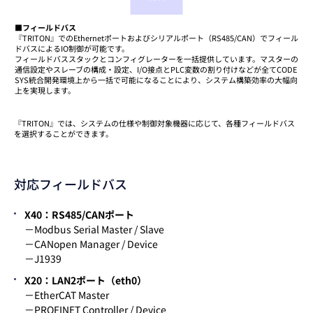
■フィールドバス
『TRITON』でのEthernetポートおよびシリアルポート（RS485/CAN）でフィール
ドバスによるIO制御が可能です。
フィールドバススタックとコンフィグレーターを一括提供しています。マスターの
通信設定やスレーブの構成・設定、I/O接点とPLC変数の割り付けなどが全てCODE
SYS統合開発環境上から一括で可能になることにより、システム構築効率の大幅向
上を実現します。
『TRITON』では、システムの仕様や制御対象機器に応じて、各種フィールドバス
を選択することができます。
対応フィールドバス
X40：RS485/CANポート
－Modbus Serial Master / Slave
－CANopen Manager / Device
－J1939
X20：LAN2ポート（eth0）
－EtherCAT Master
－PROFINET Controller / Device