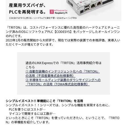
『TRITON』は、コストパフォーマンスに優れた高性能のハードウェアとチューニ
ング済みのOSにソフトウェアPLC【CODESYS】をパッケージしたオールインワン
のPLCです。
2023年1月の販売開始から大好評で、現在では実際の装置での本格評価、実導入い
ただくケースが増えてきています。
過去のLINX Expressでの『TRITON』活用事例紹介号は
こちら
① 自動包装機のインテリジェント化への『TRITON』
の活用（不双産業株式会社様事例）
② 半導体モールディング装置のダウンサイジングへの
『TRITON』の活用（TOWA株式会社様事例）
シンプルイズベスト!! 単機能にこそ『TRITON』を活用
シンプルイズベスト！！シリーズでは、シンプルな機能を実現するために、
PLCを使うにはコストが…
マイコンで開発するには工数が…
といったときにこそ『TRITON』を使っていただきたい、ということで、『TRITO
N』の単機能を紹介しています。