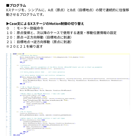
■プログラム
Xステージを、シンプルに、A点（原点）とB点（目標地点）の間で連続的に往復移
動させるプログラムです。
▶Case文によるXステージのMotion制御の切り替え
０ ： モーター励磁命令
１０： 原点復帰と、次以降のケースで使用する速度・移動位置情報の設定
２０： 原点→正方向移動（目標地点に到達）
２１： 目標地点→逆方向移動（原点に到達）
※２０と２１を繰り返す