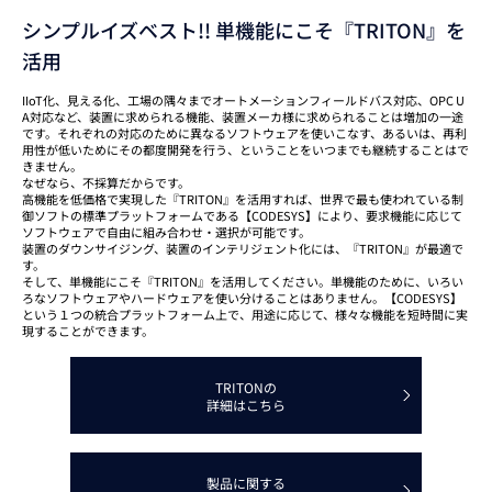
シンプルイズベスト!! 単機能にこそ『TRITON』を
活用
IIoT化、見える化、工場の隅々までオートメーションフィールドバス対応、OPC U
A対応など、装置に求められる機能、装置メーカ様に求められることは増加の一途
です。それぞれの対応のために異なるソフトウェアを使いこなす、あるいは、再利
用性が低いためにその都度開発を行う、ということをいつまでも継続することはで
きません。
なぜなら、不採算だからです。
高機能を低価格で実現した『TRITON』を活用すれば、世界で最も使われている制
御ソフトの標準プラットフォームである【CODESYS】により、要求機能に応じて
ソフトウェアで自由に組み合わせ・選択が可能です。
装置のダウンサイジング、装置のインテリジェント化には、『TRITON』が最適で
す。
そして、単機能にこそ『TRITON』を活用してください。単機能のために、いろい
ろなソフトウェアやハードウェアを使い分けることはありません。【CODESYS】
という１つの統合プラットフォーム上で、用途に応じて、様々な機能を短時間に実
現することができます。
TRITONの
詳細はこちら
製品に関する