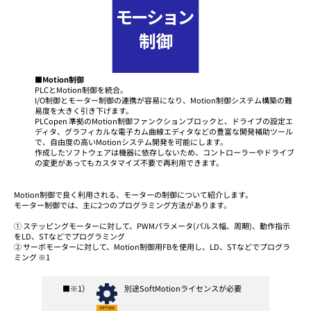
■Motion制御
PLCとMotion制御を統合。
I/O制御とモーター制御の連携が容易になり、Motion制御システム構築の難
易度を大きく引き下げます。
PLCopen 準拠のMotion制御ファンクションブロックと、ドライブの設定エ
ディタ、グラフィカルな電子カム曲線エディタなどの豊富な開発補助ツール
で、自由度の高いMotionシステム開発を可能にします。
作成したソフトウェアは機器に依存しないため、コントローラーやドライブ
の変更があってもカスタマイズ不要で再利用できます。
Motion制御で良く利用される、モーターの制御について紹介します。
モーター制御では、主に2つのプログラミング方法があります。
① ステッピングモーターに対して、PWMパラメータ(パルス幅、周期)、動作指示
をLD、STなどでプログラミング
② サーボモーターに対して、Motion制御用FBを使用し、LD、STなどでプログラ
ミング ※1
■※1）
別途SoftMotionライセンスが必要