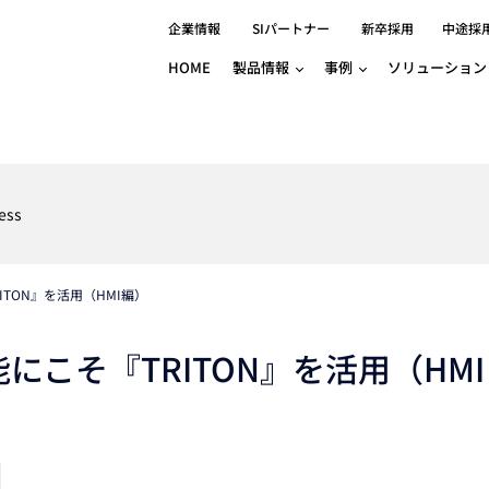
企業情報
SIパートナー
新卒採用
中途採
HOME
製品情報
事例
ソリューション
分野別事例
相談したい
ロボティクス
産業用コントロ
知りたい
製品別事例
半導体/IC
製造業
Basler
物流・パッケージ
自動車
GINGA
ess
樹脂/セラミックス/フィルム
金属/加工
Gocator
医療/製薬
農業/食品
CODESYS
ソフトウェアPL
ITON』を活用（HMI編）
HMI
自律走行搬送ロボット
CODESYS
出サービス
各種サポート問い合わせ
イベントカレ
（AMR/AGF）
ator
価サービス
FAQ
にこそ『TRITON』を活用（HMI
IIoT対応 COD
iRAYPLE
貸出サービス
トレーニング
TRITON
HALCON / M
トレーニング
Teledyne
トレーニング
3DセンサーGo