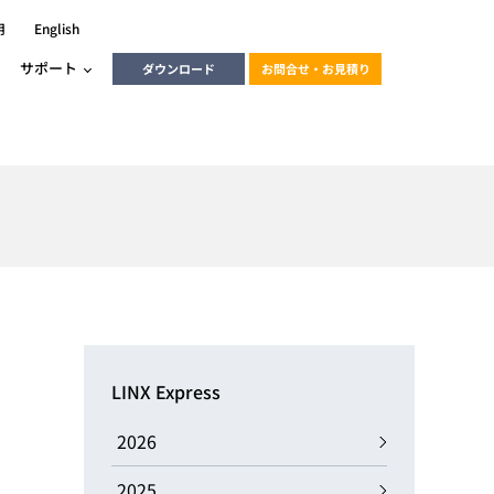
用
English
サポート
ダウンロード
お問合せ・お見積り
ーラ
エンベデッドソリューション
HALCON
heliotis
エンベデッドビジョン
C / モーション /
エンベデッドソリューション
ンダー
産業用ドライブレコーダーソリュ
ESYS搭載PLC
動画
ーション
LINX Express
ERLIC
LINX Vision Station
動画
2026
動画
cator入門コース
2025