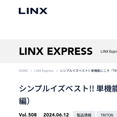
マシンビジョン
事例一覧
使いたい
スマートセンサー
LINX EXPRESS
LINX Expr
HOME
LINX Express
シンプルイズベスト!! 単機能にこそ『TR
3次元センサー
画像処理ソフトウェア
無料2Dカメラデモ機貸
LMI Technologies
|
Goc
MVTec Software
|
HALCON
無料3Dセンサー計測評
シンプルイズベスト!! 単機能
Allied Vision Konstanz
MVTec Software
|
MERLIC
無料コードリーダデモ機
（旧 Chromasens）
MVTec Software
|
DeepLearningTool
編）
heliotis
産業用デジタルカメラ
Photoneo
iRAYPLE
Teledyne DALSA
Vol.
508
2024.06.12
製品情報
TRITON