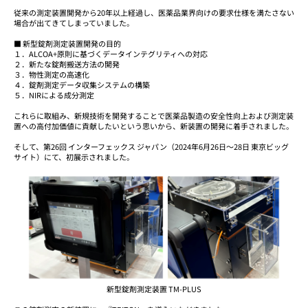
従来の測定装置開発から20年以上経過し、医薬品業界向けの要求仕様を満たさない
場合が出てきてしまっていました。
■ 新型錠剤測定装置開発の目的
１．ALCOA+原則に基づくデータインテグリティへの対応
２．新たな錠剤搬送方法の開発
３．物性測定の高速化
４．錠剤測定データ収集システムの構築
５．NIRによる成分測定
これらに取組み、新規技術を開発することで医薬品製造の安全性向上および測定装
置への高付加価値に貢献したいという思いから、新装置の開発に着手されました。
そして、第26回 インターフェックス ジャパン（2024年6月26日～28日 東京ビッグ
サイト）にて、初展示されました。
新型錠剤測定装置 TM-PLUS