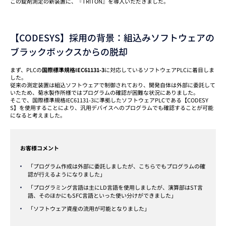
この錠剤測定の新装置に、『TRITON』を導入いただきました。
【CODESYS】採用の背景：組込みソフトウェアの
ブラックボックスからの脱却
まず、PLCの
国際標準規格IEC61131-3
に対応しているソフトウェアPLCに着目しま
した。
従来の測定装置は組込ソフトウェアで制御されており、開発自体は外部に委託して
いたため、菊水製作所様ではプログラムの確認が困難な状況にありました。
そこで、国際標準規格IEC61131-3に準拠したソフトウェアPLCである【CODESY
S】を使用することにより、汎用デバイスへのプログラムでも確認することが可能
になると考えました。
お客様コメント
「プログラム作成は外部に委託しましたが、こちらでもプログラムの確
認が行えるようになりました」
「プログラミング言語は主にLD言語を使用しましたが、演算部はST言
語、そのほかにもSFC言語といった使い分けができました」
「ソフトウェア資産の流用が可能となりました」