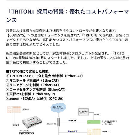
『TRITON』採用の背景：優れたコストパフォーマ
ンス
装置における様々な制御および通信を担うコントローラが必要となります。
【CODESYS】への適切なチューニングを施された『TRITON』であれば、非常にコ
ンパクトでありながら、高性能かつコストパフォーマンスに優れたPLCであり、装
置の要求仕様を満たすと考えました。
新型測定装置の開発としては、2023年8月にプロジェクトが発足され、『TRITO
N』での開発は2024年1月にスタートしました。そして、上述の通り、2024年6月の
展示会にて初展示することができました。
■
TRITONにて実装した機能
①TRITON 1つでモータを最大7軸制御（EtherCAT）
②マニホールド電磁弁（EtherCAT)
③リニアゲージを制御（EtherCAT）
④ロードセルアンプを制御（EtherCAT)
⑤天秤2つを制御（EtherNet/IP)
⑥zenon（SCADA）と通信（OPC UA）