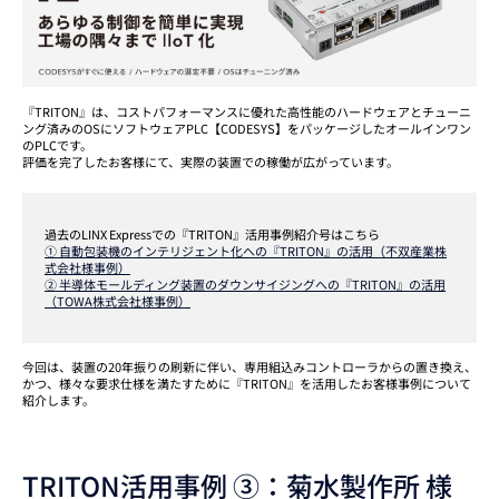
『TRITON』は、コストパフォーマンスに優れた高性能のハードウェアとチューニ
ング済みのOSにソフトウェアPLC【CODESYS】をパッケージしたオールインワン
のPLCです。
評価を完了したお客様にて、実際の装置での稼働が広がっています。
過去のLINX Expressでの『TRITON』活用事例紹介号はこちら
① 自動包装機のインテリジェント化への『TRITON』の活用（不双産業株
式会社様事例）
② 半導体モールディング装置のダウンサイジングへの『TRITON』の活用
（TOWA株式会社様事例）
今回は、装置の20年振りの刷新に伴い、専用組込みコントローラからの置き換え、
かつ、様々な要求仕様を満たすために『TRITON』を活用したお客様事例について
紹介します。
TRITON活用事例 ③：菊水製作所 様