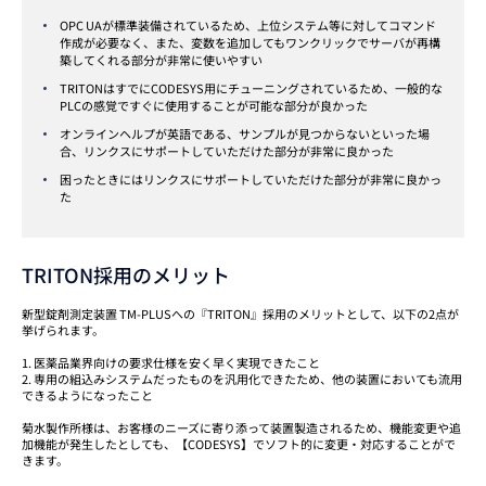
OPC UAが標準装備されているため、上位システム等に対してコマンド
作成が必要なく、また、変数を追加してもワンクリックでサーバが再構
築してくれる部分が非常に使いやすい
TRITONはすでにCODESYS用にチューニングされているため、一般的な
PLCの感覚ですぐに使用することが可能な部分が良かった
オンラインヘルプが英語である、サンプルが見つからないといった場
合、リンクスにサポートしていただけた部分が非常に良かった
困ったときにはリンクスにサポートしていただけた部分が非常に良かっ
た
TRITON採用のメリット
新型錠剤測定装置 TM-PLUSへの『TRITON』採用のメリットとして、以下の2点が
挙げられます。
1. 医薬品業界向けの要求仕様を安く早く実現できたこと
2. 専用の組込みシステムだったものを汎用化できたため、他の装置においても流用
できるようになったこと
菊水製作所様は、お客様のニーズに寄り添って装置製造されるため、機能変更や追
加機能が発生したとしても、【CODESYS】でソフト的に変更・対応することがで
きます。