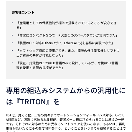
お客様コメント
「産業用としての保護機能が標準で搭載されているところが安心でき
る」
「非常にコンパクトなので、PLC部分のスペースダウンが実現できた」
「装置のOPC対応(EtherNet/IP、EtherCATも)を容易に実現できた」
「ソフトウェア資産の流用ができ、また、開発の外注業者様とソフトウ
ェア資産の共有が可能となった」
「現在、打錠機PLCではLD言語のみで設計しているが、今後はST言語
等を使用する際の指標ができた」
専用の組込みシステムからの汎用化に
は『TRITON』を
IIoT化、見える化、工場の隅々までオートメーションフィールドバス対応、OPC U
A対応など、装置に求められる機能、装置メーカ様に求められることは増加の一途
です。それぞれの対応のために異なるソフトウェアを使いこなす、あるいは、再利
用性が低いためにその都度開発を行う、ということをいつまでも継続することはで