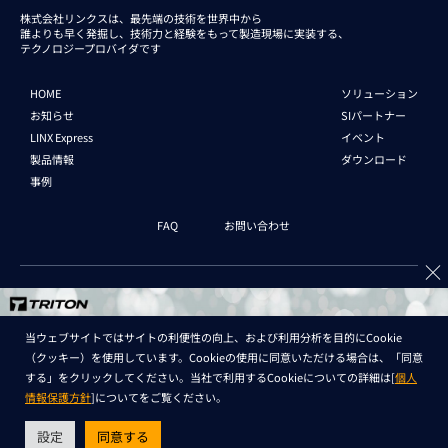
株式会社リンクスは、最先端の技術を世界中から
誰よりも早く発掘し、技術力と経験をもって
製造現場に実装する、
テクノロジープロバイダです
HOME
ソリューション
お知らせ
SIパートナー
LINX Express
イベント
製品情報
ダウンロード
事例
FAQ
お問い合わせ
企業情報
新卒採用
中途採用
English
当ウェブサイトではサイトの利便性の向上、および利用分析を目的にCookie
（クッキー）を使用しています。Cookieの使用に同意いただける場合は、「同意
個人情報保護法 情報
セキュリティ基本方針
する」をクリックしてください。当社で利用するCookieについての詳細は[
個人
情報保護方針
]についてをご覧ください。
Copyright © LINX Corporation. All Rights Reserved.
設定
同意する