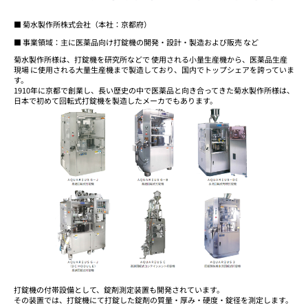
■ 菊水製作所株式会社（本社：京都府）
■ 事業領域：主に医薬品向け打錠機の開発・設計・製造および販売 など
菊水製作所様は、打錠機を研究所などで 使用される小量生産機から、医薬品生産
現場 に使用される大量生産機まで製造しており、国内でトップシェアを誇っていま
す。
1910年に京都で創業し、長い歴史の中で医薬品と向き合ってきた菊水製作所様は、
日本で初めて回転式打錠機を製造したメーカでもあります。
打錠機の付帯設備として、錠剤測定装置も開発されています。
その装置では、打錠機にて打錠した錠剤の質量・厚み・硬度・錠径を測定します。