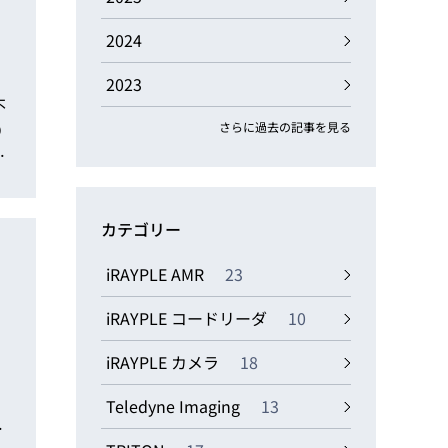
動画
R
2024
2023
物流コラム
不
マシンビジョンコラム
り
さらに過去の記事を見る
プ
カテゴリー
全ての製品
iRAYPLE AMR
23
iRAYPLE コードリーダ
10
iRAYPLE カメラ
18
Teledyne Imaging
13
。