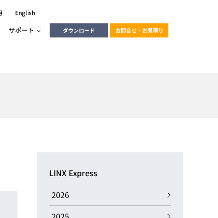
用
English
サポート
ダウンロード
お問合せ・お見積り
ーラ
エンベデッドソリューション
HALCON
heliotis
エンベデッドビジョン
C / モーション /
エンベデッドソリューション
ンダー
産業用ドライブレコーダーソリュ
ESYS搭載PLC
動画
ーション
LINX Express
ERLIC
LINX Vision Station
動画
2026
動画
cator入門コース
2025