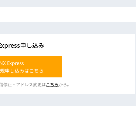
ているため開発工数を割いてまでCMOSセンサーへの置き換え
ます。そういった方々はCCDカメラの...
 Express申し込み
NX Express
規申し込みはこちら
ssの配信停止・アドレス変更は
こちら
から。