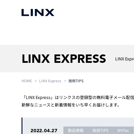
マシンビジョン
事例一覧
使いたい
スマートセンサー
LINX EXPRESS
LINX Expr
HOME
LINX Express
技術TIPS
3次元センサー
画像処理ソフトウェア
無料2Dカメラデモ機貸
LMI Technologies
|
Goc
MVTec Software
|
HALCON
無料3Dセンサー計測評
「LINX Express」はリンクスの登録型の無料電子メール
Allied Vision Konstanz
MVTec Software
|
MERLIC
無料コードリーダデモ機
新鮮なニュースと新着情報をいち早くお届けします。
（旧 Chromasens）
MVTec Software
|
DeepLearningTool
heliotis
産業用デジタルカメラ
Photoneo
iRAYPLE
2022.04.27
製品情報
技術TIPS
MVTec
Teledyne DALSA