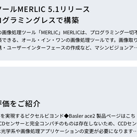
トレーニング
MERLIC 5.1リリース
iRAYPLE AM
トレーニング
ログラミングレスで構築
CODESYS
お役立ち情報 
像処理ツール「MERLIC」MERLICは、プログラミング一切
お役立ち情報 
築できる、オール・イン・ワンの画像処理ツールです。画像取
携・ユーザーインターフェースの作成など、マシンビジョンア
Cで完結できます。 MERLICオンライントレーニング、開催決
が決定しました。MERLIC...
評価をご紹介
実現するピクセルビヨンド◆Basler ace2 製品ページはこち
CDセンサーと完全コンパチのものは存在しないため、CCDセン
は光学系や画像処理アプリケーションの変更が必要になります