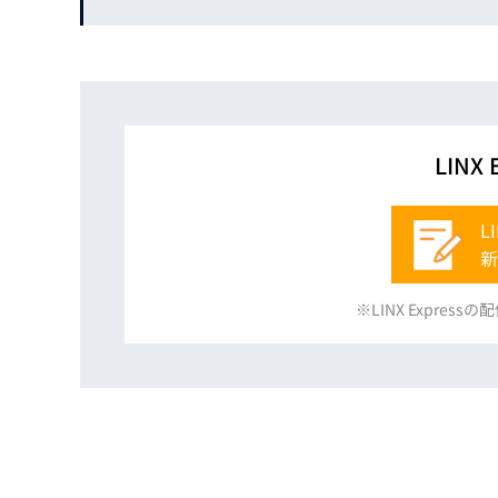
しかしながら、CCDセンサーの性能には満足し
価を実施したくない方々も多くいらっしゃると思い
LINX
LI
新
※LINX Expre