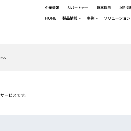
企業情報
SIパートナー
新卒採用
中途採
HOME
製品情報
事例
ソリューション
分野別事例
相談したい
ロボティクス
産業用コントロ
知りたい
製品別事例
半導体/IC
製造業
Basler
物流・パッケージ
自動車
GINGA
ess
樹脂/セラミックス/フィルム
金属/加工
Gocator
医療/製薬
農業/食品
CODESYS
ソフトウェアPL
HMI
自律走行搬送ロボット
CODESYS
出サービス
各種サポート問い合わせ
イベントカレ
（AMR/AGF）
ator
価サービス
FAQ
配信サービスです。
IIoT対応 COD
iRAYPLE
貸出サービス
トレーニング
TRITON
HALCON / M
トレーニング
Teledyne
トレーニング
3DセンサーGo