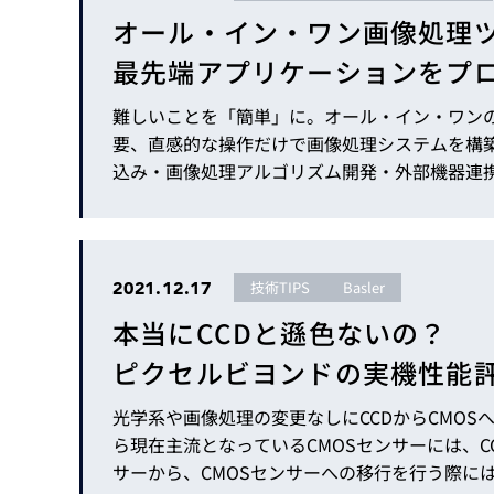
Basler
オール・イン・ワン画像処理ツール
サイエンスカメラ
最先端アプリケーションをプ
Teledyne Photometorics
産業用カメラレンズ
難しいことを「簡単」に。オール・イン・ワンの画
要、直感的な操作だけで画像処理システムを構
オートフォーカスモジュール
込み・画像処理アルゴリズム開発・外部機器連
画像入力ボード
リケーション開発にかかわる一連の流れをMERLI
定！ご要望の高かった、MERLICトレーニングの開催
コードリーダ
2021.12.17
技術TIPS
Basler
本当にCCDと遜色ないの？
ピクセルビヨンドの実機性能
光学系や画像処理の変更なしにCCDからCMOSへを
ら現在主流となっているCMOSセンサーには、C
サーから、CMOSセンサーへの移行を行う際に