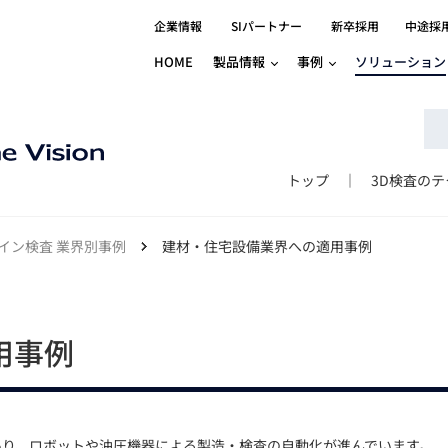
企業情報
SIパートナー
新卒採用
中途採
HOME
製品情報
事例
ソリューション
分野別事例
相談したい
ロボティクス
産業用コントロ
知りたい
製品別事例
半導体/IC
製造業
Basler
物流・パッケージ
自動車
GINGA
トップ
3D検査の
樹脂/セラミックス/フィルム
金属/加工
Gocator
医療/製薬
農業/食品
CODESYS
イン検査 業界別事例
建材・住宅設備業界への適用事例
ソフトウェアPL
HMI
自律走行搬送ロボット
CODESYS
出サービス
各種サポート問い合わせ
イベントカレ
（AMR/AGF）
ator
価サービス
FAQ
IIoT対応 COD
iRAYPLE
用事例
貸出サービス
トレーニング
TRITON
HALCON / M
トレーニング
Teledyne
トレーニング
3DセンサーGo
あり、ロボットや油圧機器による製造・検査の自動化が進んでいます。