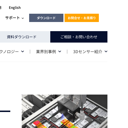
用
English
サポート
ダウンロード
お問合せ・お見積り
ーラ
エンベデッドソリューション
資料ダウンロード
ご相談・お問い合わせ
HALCON
heliotis
テクノロジー
業界別事例
3Dセンサー紹介
エンベデッドビジョン
C / モーション /
エンベデッドソリューション
ンダー
産業用ドライブレコーダーソリュ
ESYS搭載PLC
動画
ーション
ERLIC
LINX Vision Station
動画
動画
cator入門コース