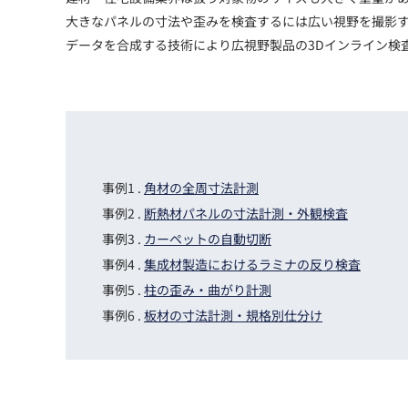
Basler
大きなパネルの寸法や歪みを検査するには広い視野を撮影す
サイエンスカメラ
データを合成する技術により広視野製品の3Dインライン検
Teledyne Photometorics
産業用カメラレンズ
オートフォーカスモジュール
画像入力ボード
角材の全周寸法計測
コードリーダ
断熱材パネルの寸法計測・外観検査
カーペットの自動切断
集成材製造におけるラミナの反り検査
柱の歪み・曲がり計測
板材の寸法計測・規格別仕分け