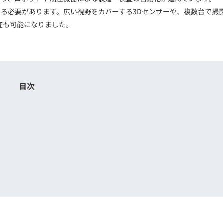
トレーニング
る必要があります。広い視野をカバーする3Dセンサーや、複数台で撮
iRAYPLE AM
査も可能になりました。
トレーニング
CODESYS
お役立ち情報 
お役立ち情報 
目次