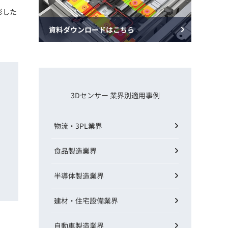
動画
影した
R
資料ダウンロードはこちら
物流コラム
マシンビジョンコラム
3Dセンサー 業界別適用事例
全ての製品
物流・3PL業界
食品製造業界
半導体製造業界
建材・住宅設備業界
自動車製造業界