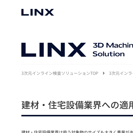
マシンビジョン
事例一覧
使いたい
スマートセンサー
3次元インライン検査ソリューションTOP
3次元インラ
3次元センサー
画像処理ソフトウェア
無料2Dカメラデモ機貸
LMI Technologies
|
Goc
MVTec Software
|
HALCON
無料3Dセンサー計測評
Allied Vision Konstanz
MVTec Software
|
MERLIC
建材・住宅設備業界への適
無料コードリーダデモ機
（旧 Chromasens）
MVTec Software
|
DeepLearningTool
heliotis
産業用デジタルカメラ
Photoneo
iRAYPLE
Teledyne DALSA
建材・住宅設備業界は扱う対象物のサイズも大きく重量が