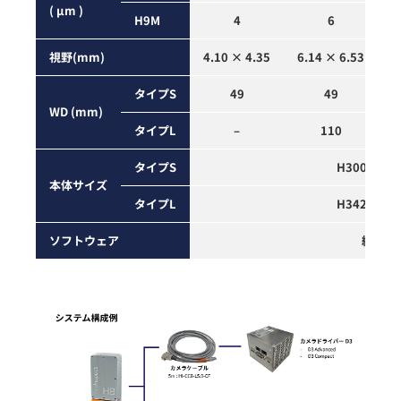
( µm )
H9M
4
6
視野
(mm)
4.10 × 4.35
6.14 × 6.53
8
タイプS
49
49
WD
(mm)
タイプL
–
110
タイプS
H300mm x
本体
サイズ
タイプL
H342mm x
ソフトウェア
組込み用SD