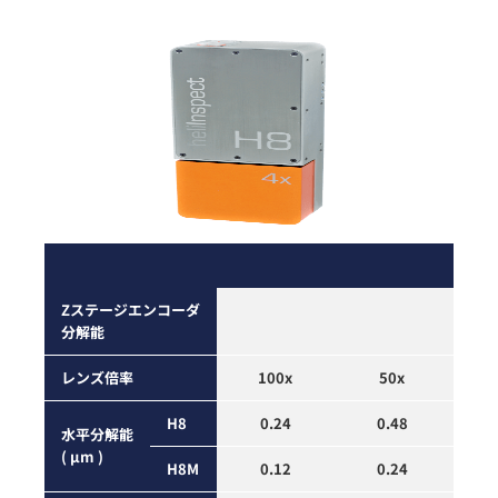
Zステージ
エンコーダ
分解能
レンズ倍率
100x
50x
H8
0.24
0.48
水平
分解能
( µm )
H8M
0.12
0.24