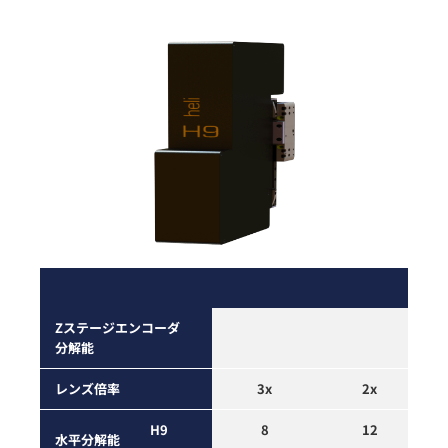
Zステージ
エンコーダ
分解能
レンズ倍率
3x
2x
H9
8
12
水平
分解能