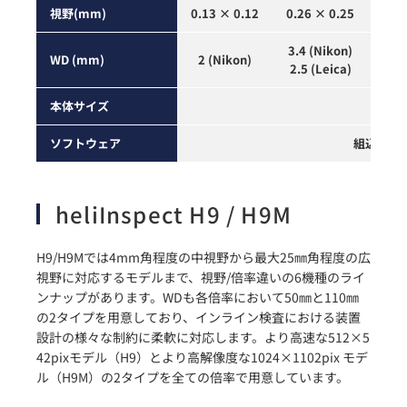
視野
(mm)
0.13 × 0.12
0.26 × 0.25
0.65
3.4 (Nikon)
4.7 
WD
(mm)
2 (Nikon)
2.5 (Leica)
3.6
本体
サイズ
H
ソフトウェア
組込み用SDK 
heliInspect H9 / H9M
H9/H9Mでは4mm角程度の中視野から最大25㎜角程度の広
視野に対応するモデルまで、視野/倍率違いの6機種のライ
ンナップがあります。WDも各倍率において50㎜と110㎜
の2タイプを用意しており、インライン検査における装置
設計の様々な制約に柔軟に対応します。より高速な512×5
42pixモデル（H9）とより高解像度な1024×1102pix モデ
ル（H9M）の2タイプを全ての倍率で用意しています。