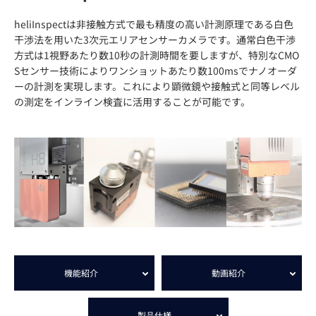
heliInspectは非接触方式で最も精度の高い計測原理である白色
干渉法を用いた3次元エリアセンサーカメラです。通常白色干渉
方式は1視野あたり数10秒の計測時間を要しますが、特別なCMO
Sセンサー技術によりワンショットあたり数100msでナノオーダ
ーの計測を実現します。これにより顕微鏡や接触式と同等レベル
の測定をインライン検査に活用することが可能です。
機能紹介
動画紹介
製品仕様