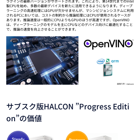
ラグインの最新バージョンがサポートされます。これにより、第14世代までのIntel
製CPUを始め、多数の最新デバイスを新たに活用できるようになります。ディープ
ラーニングの高速処理にはGPUが欠かせませんが、マシンビジョンシステムに利用
されるPCにおいては、コストの制約から推論処理にはCPUが使用されるケースが
あります。推論速度は一般的にCPUよりもGPUのほうが高速ですが、OpenVINO
は、ディープラーニングのモデルを主にCPUなどのデバイス向けに最適化すること
で、推論の速度を向上させることができます。
サブスク版HALCON ”Progress Editi
on”の価値