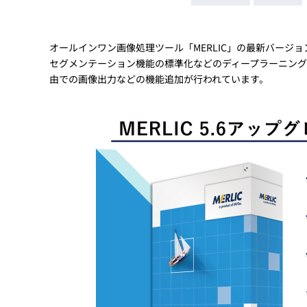
Basler
サイエンスカメラ
Teledyne Photometorics
オールインワン画像処理ツール「MERLIC」の最新バージョン
セグメンテーション機能の標準化などのディープラーニング
産業用カメラレンズ
由での画像出力などの機能追加が行われています。
オートフォーカスモジュール
画像入力ボード
コードリーダ