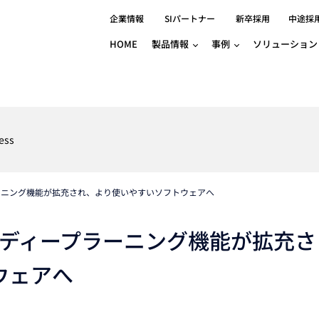
企業情報
SIパートナー
新卒採用
中途採
HOME
製品情報
事例
ソリューション
分野別事例
相談したい
ロボティクス
産業用コントロ
知りたい
製品別事例
半導体/IC
製造業
Basler
物流・パッケージ
自動車
GINGA
ess
樹脂/セラミックス/フィルム
金属/加工
Gocator
医療/製薬
農業/食品
CODESYS
ソフトウェアPL
ープラーニング機能が拡充され、より使いやすいソフトウェアへ
HMI
自律走行搬送ロボット
CODESYS
出サービス
各種サポート問い合わせ
イベントカレ
（AMR/AGF）
ator
価サービス
FAQ
ース！ディープラーニング機能が拡充さ
IIoT対応 COD
iRAYPLE
貸出サービス
トレーニング
TRITON
HALCON / M
ウェアへ
トレーニング
Teledyne
トレーニング
3DセンサーGo