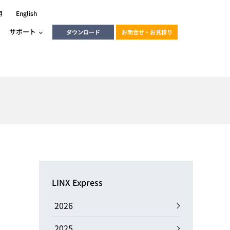
用
English
サポート
ダウンロード
お問合せ・お見積り
ーラ
エンベデッドソリューション
HALCON
heliotis
エンベデッドビジョン
C / モーション /
エンベデッドソリューション
ンダー
産業用ドライブレコーダーソリュ
ESYS搭載PLC
動画
ーション
LINX Express
ERLIC
LINX Vision Station
動画
2026
動画
cator入門コース
2025