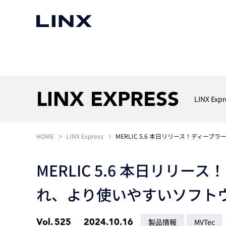
マシンビジョン
事例一覧
使いたい
スマートセンサー
LINX EXPRESS
LINX Expr
HOME
LINX Express
MERLIC 5.6 本日リリース！ディ
3次元センサー
画像処理ソフトウェア
無料2Dカメラデモ機貸
LMI Technologies
|
Goc
MVTec Software
|
HALCON
無料3Dセンサー計測評
MERLIC 5.6 本日リリ
Allied Vision Konstanz
MVTec Software
|
MERLIC
無料コードリーダデモ機
（旧 Chromasens）
MVTec Software
|
DeepLearningTool
れ、より使いやすいソフト
heliotis
産業用デジタルカメラ
Photoneo
iRAYPLE
Teledyne DALSA
Vol.
525
2024.10.16
製品情報
MVTec