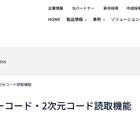
企業情報
SIパートナー
新卒採用
中途採
HOME
製品情報
事例
ソリューション
分野別事例
相談したい
ロボティクス
産業用コントロ
知りたい
製品別事例
半導体/IC
製造業
Basler
物流・パッケージ
自動車
GINGA
ess
樹脂/セラミックス/フィルム
金属/加工
Gocator
医療/製薬
農業/食品
CODESYS
ソフトウェアPL
2次元コード読取機能
HMI
自律走行搬送ロボット
CODESYS
出サービス
各種サポート問い合わせ
イベントカレ
（AMR/AGF）
ator
価サービス
FAQ
バーコード・2次元コード読取機能
IIoT対応 COD
iRAYPLE
貸出サービス
トレーニング
TRITON
HALCON / M
トレーニング
Teledyne
トレーニング
3DセンサーGo