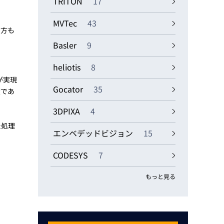
TRITON
17
MVTec
43
る方も
Basler
9
heliotis
8
が実現
Gocator
35
度であ
3DPIXA
4
た処理
エンベデッドビジョン
15
CODESYS
7
もっと見る