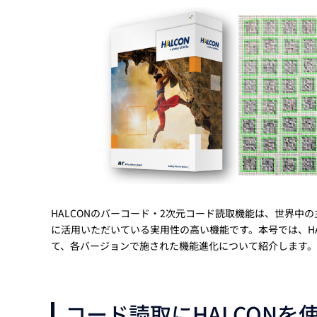
Basler
サイエンスカメラ
Teledyne Photometorics
産業用カメラレンズ
オートフォーカスモジュール
画像入力ボード
コードリーダ
HALCONのバーコード・2次元コード読取機能は、世界
に活用いただいている実用性の高い機能です。本号では、H
て、各バージョンで施された機能進化について紹介します。
コード読取にHALCONを