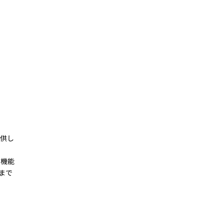
提供し
り機能
まで