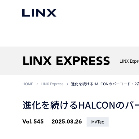
マシンビジョン
事例一覧
使いたい
スマートセンサー
LINX EXPRESS
LINX Expr
HOME
LINX Express
進化を続けるHALCONのバーコード・
3次元センサー
画像処理ソフトウェア
無料2Dカメラデモ機貸
LMI Technologies
|
Goc
MVTec Software
|
HALCON
無料3Dセンサー計測評
進化を続けるHALCONの
Allied Vision Konstanz
MVTec Software
|
MERLIC
無料コードリーダデモ機
（旧 Chromasens）
MVTec Software
|
DeepLearningTool
heliotis
Vol.
545
2025.03.26
産業用デジタルカメラ
MVTec
Photoneo
iRAYPLE
Teledyne DALSA