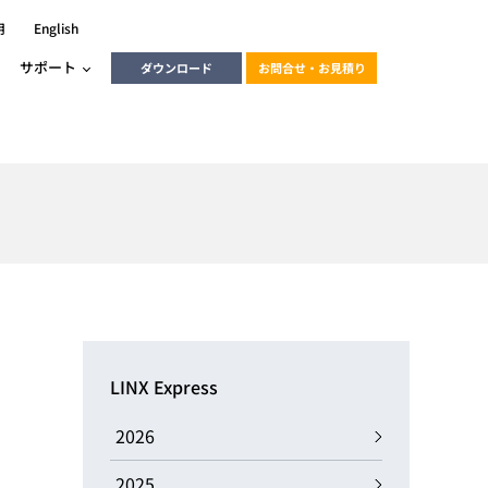
用
English
サポート
ダウンロード
お問合せ・お見積り
ーラ
エンベデッドソリューション
HALCON
heliotis
エンベデッドビジョン
C / モーション /
エンベデッドソリューション
ンダー
産業用ドライブレコーダーソリュ
ESYS搭載PLC
動画
ーション
LINX Express
ERLIC
LINX Vision Station
動画
2026
動画
cator入門コース
2025