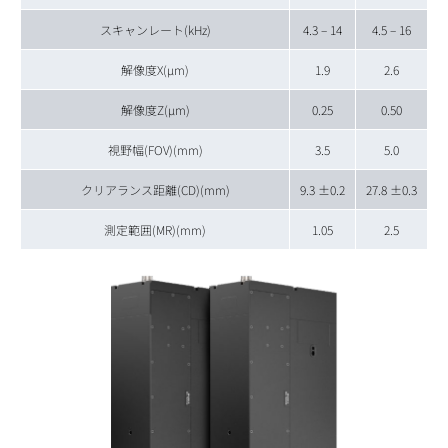
スキャンレート(kHz)
4.3 – 14
4.5 – 16
解像度X(μm)
1.9
2.6
解像度Z(μm)
0.25
0.50
視野幅(FOV)(mm)
3.5
5.0
クリアランス距離(CD)(mm)
9.3 ±0.2
27.8 ±0.3
測定範囲(MR)(mm)
1.05
2.5