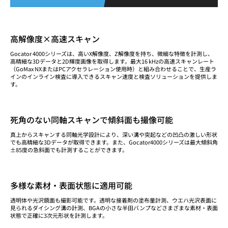
高解像度×高速スキャン
Gocator 4000シリーズは、高いX解像度、Z解像度を持ち、微細な特徴を計測し、
高精細な3Dデータと2D輝度画像を取得します。最大16 kHzの高速スキャンレート
（GoMax NXまたはPCアクセラレーション使用時）と組み合わせることで、生産ラ
インのインライン検査に導入できるスキャン速度と検査ソリューションを提供しま
す。
死角のない同軸スキャンで傾斜面も撮像可能
真上からスキャンする同軸光学設計により、深い溝や突起などの凹凸の激しい形状
でも高精細な3Dデータが取得できます。また、Gocator4000シリーズは最大傾斜角
±85度の急斜面でも計測することができます。
多様な素材・表面状態に適用可能
透明体や光沢鏡面も撮影可能です。透明な接着剤の塗布量計測、ウエハ光沢表面に
見られるダイシング溝の計測、BGAの小さな半田バンプなどさまざまな素材・表面
状態で正確に3次元形状を計測します。