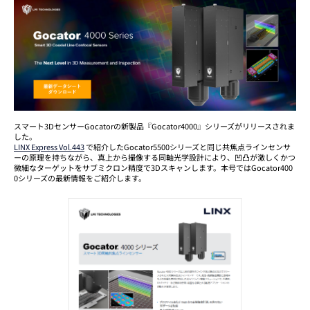
スマート3DセンサーGocatorの新製品『Gocator4000』シリーズがリリースされま
した。
LINX Express Vol.443
で紹介したGocator5500シリーズと同じ共焦点ラインセンサ
ーの原理を持ちながら、真上から撮像する同軸光学設計により、凹凸が激しくかつ
微細なターゲットをサブミクロン精度で3Dスキャンします。本号ではGocator400
0シリーズの最新情報をご紹介します。