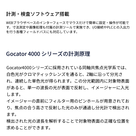
計測・検査ソフトウェア搭載
WEBブラウザベースのインターフェースでマウスだけで簡単に設定・操作が可能で
す。寸法測定や画像処理も付属の計測ツールで実施でき、I/O接続やPLCとの入出力
を行う各種フィールドバスにも対応しています。
Gocator 4000 シリーズの計測原理
Gocator4000シリーズに採用されている同軸共焦点光学系では、
白色光がクロマティックレンズを通ると、Z軸に沿って分光さ
れ、連続した単色光が得られます。この分光範囲内に対象物表面
があると、単一の波長の光が表面で反射し、イメージャーに入光
します。
イメージャーの直前にフィルター用のピンホールが用意されてお
り、焦点の合う高さで反射した光のみが通過し分光計で検出され
ます。
検出された光の波長を解析することで対象物表面の正確な位置を
求めることができます。