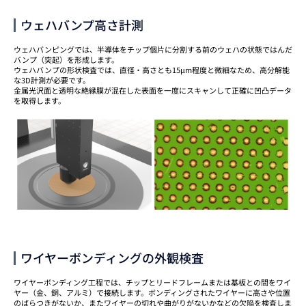
ウェハバンプ高さ計測
ウェハバンピングでは、半導体をチップ個片に分割する前のウェハの状態ではんだ
バンプ（突起）を形成します。
ウェハバンプの形状検査では、直径・高さとも15μm程度と微細なため、高分解能
な3D計測が必要です。
金属光沢面と透明な絶縁膜が混在した表面を一度にスキャンして正確に凹凸データ
を取得します。
ワイヤーボンディングの外観検査
ワイヤーボンディング工程では、チップとリードフレームまたは基板との間をワイ
ヤー（金、銅、アルミ）で接続します。ボンディングされたワイヤーに高さや位置
のばらつきがないか、またワイヤーの切れや曲がりがないかなどの欠陥を検査しま