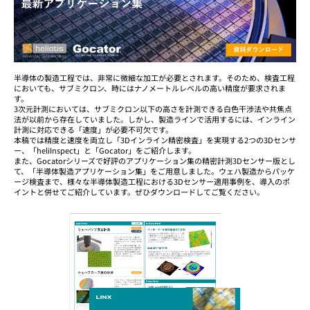
半導体の製造工程では、非常に微細な加工が必要とされます。そのため、検査工程
においても、サブミクロン、時にはナノメートルレベルの高い精度が要求されま
す。
3次元計測においては、サブミクロン以下の高さを計測できる白色干渉法や共焦点
法が以前から存在していました。しかし、製造ラインで活用するには、インライン
計測に対応できる「速度」が必要不可欠です。
本稿では精度と速度を両立し「3Dインライン精密検査」を実現する2つの3Dセンサ
ー、「heliInspect」と「Gocator」をご紹介します。
また、Gocatorシリーズで好評のアプリケーション集の精密計測3Dセンサー版とし
て、「半導体製造アプリケーション集」をご用意しました。ウェハ製造からパッケ
ージ検査まで、様々な半導体製造工程における3Dセンサー適用事例を、導入のポ
イントと併せてご紹介しています。ぜひダウンロードしてご覧ください。