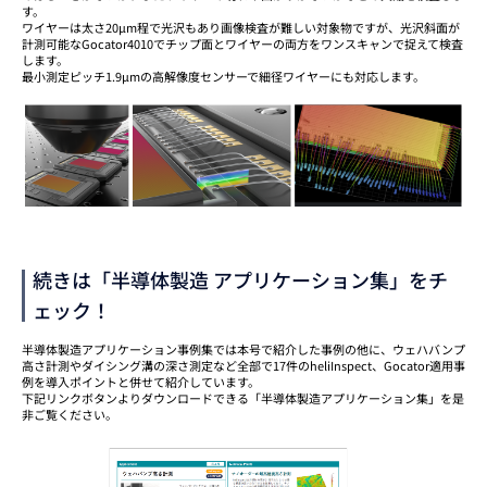
す。
ワイヤーは太さ20μm程で光沢もあり画像検査が難しい対象物ですが、光沢斜面が
計測可能なGocator4010でチップ面とワイヤーの両方をワンスキャンで捉えて検査
します。
最小測定ピッチ1.9μmの高解像度センサーで細径ワイヤーにも対応します。
続きは「半導体製造 アプリケーション集」をチ
ェック！
半導体製造アプリケーション事例集では本号で紹介した事例の他に、ウェハバンプ
高さ計測やダイシング溝の深さ測定など全部で17件のheliInspect、Gocator適用事
例を導入ポイントと併せて紹介しています。
下記リンクボタンよりダウンロードできる「半導体製造アプリケーション集」を是
非ご覧ください。