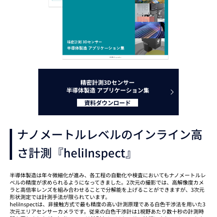
精密計測3Dセンサー
半導体製造 アプリケーション集
資料ダウンロード
ナノメートルレベルのインライン高
さ計測『heliInspect』
半導体製造は年々微細化が進み、各工程の自動化や検査においてもナノメートルレ
ベルの精度が求められるようになってきました。2次元の撮影では、高解像度カメ
ラと高倍率レンズを組み合わせることで分解能を上げることができますが、3次元
形状測定では計測手法が限られています。
heliInspectは、非接触方式で最も精度の高い計測原理である白色干渉法を用いた3
次元エリアセンサーカメラです。従来の白色干渉計は1視野あたり数十秒の計測時