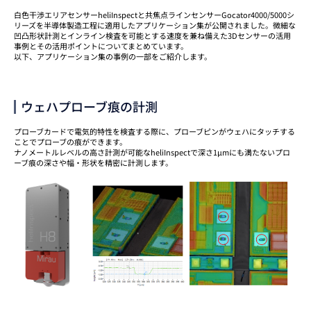
白色干渉エリアセンサーheliInspectと共焦点ラインセンサーGocator4000/5000シ
リーズを半導体製造工程に適用したアプリケーション集が公開されました。微細な
凹凸形状計測とインライン検査を可能とする速度を兼ね備えた3Dセンサーの活用
事例とその活用ポイントについてまとめています。
以下、アプリケーション集の事例の一部をご紹介します。
ウェハプローブ痕の計測
プローブカードで電気的特性を検査する際に、プローブピンがウェハにタッチする
ことでプローブの痕ができます。
ナノメートルレベルの高さ計測が可能なheliInspectで深さ1μmにも満たないプロ
ーブ痕の深さや幅・形状を精密に計測します。