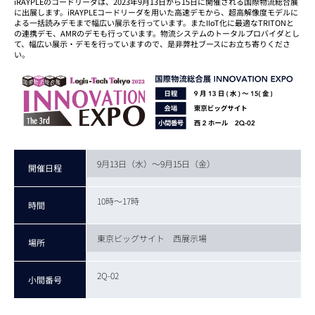
iRAYPLEのコードリーダは、2023年9月13日から15日に開催される国際物流総合展
に出展します。iRAYPLEコードリーダを用いた高速デモから、超高解像度モデルに
よる一括読みデモまで幅広い展示を行っています。またIIoT化に最適なTRITONと
の連携デモ、AMRのデモも行っています。物流システムのトータルプロバイダとし
て、幅広い展示・デモを行っていますので、是非弊社ブースにお立ち寄りくださ
い。
9月13日（水）～9月15日（金）
開催日程
10時～17時
時間
東京ビッグサイト 西展示場
場所
2Q-02
小間番号