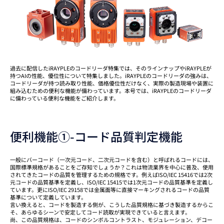
過去に配信したiRAYPLEのコードリーダ特集では、そのラインナップやiRAYPLEが
持つAIの性能、優位性について特集しました。iRAYPLEのコードリーダの強みは、
コードリーダが持つ読み取り性能、価格優位性だけなく、実際の製造現場や装置に
組み込むための便利な機能が備わっています。本号では、iRAYPLEのコードリーダ
に備わっている便利な機能をご紹介します。
便利機能①-コード品質判定機能
一般にバーコード（一次元コード、二次元コードを含む）と呼ばれるコードには、
国際標準規格があることをご存知でしょうか？これは物流業界を中心に普及、使用
されてきたコードの品質を管理するための規格です。例えばISO/IEC 15416では2次
元コードの品質基準を定義し、ISO/IEC 15415では1次元コードの品質基準を定義し
ています。更にISO/IEC 29158では金属面等に直接マーキングされるコードの品質
基準について定義しています。
言い換えると、コードを製造する側が、こうした品質規格に基づき製造するからこ
そ、あらゆるシーンで安定してコード読取が実現できていると言えます。
尚、この品質規格は、コードのシンボルコントラスト、モジュレーション、デコー