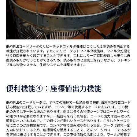
iRAYPLEコードリーダのリピーテッドフィルタ機能はこうした２重読みを防止する
機能が搭載されています。またこのリピーテッドフィルタ機能は、フィルタ処理を
行う時間を細かく設定することができます。これにより一定時間経過した場合は再
度読み取りが行うことができるため、読み取りの２重防止を行いながら、フレキシ
ブルな物流システム、生産システムを構築できます。
便利機能④：座標値出力機能
iRAYPLEのコードリーダは、すべての機種で一括読み取り機能(画角内の複数コード
読み機能)を搭載していますが、コンベア等で使用するケースにおいては、この機
能のみでは不十分な場合があります。例えば多くの物流シーンではコードとワーク
の紐づけが必要になりますが、一括読みを行った場合、コードの出力は読み取った
順番に出力されるので、この紐づけが難しいケースがあります。こうしたケースで
役に立つのが座標情報です。コンベア等で読み取りを行う場合、ワークは通常一定
方向に流れているため、座標情報を活用することで、どのワークのコードであるか
を容易に紐づけすることができます。この座標情報の活用により、ワークが密集す