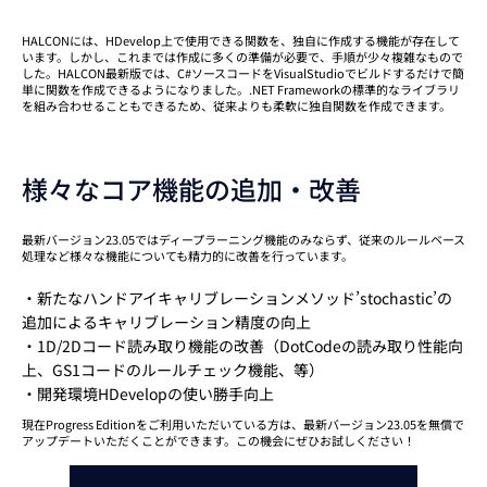
HALCONには、HDevelop上で使用できる関数を、独自に作成する機能が存在して
います。しかし、これまでは作成に多くの準備が必要で、手順が少々複雑なもので
した。HALCON最新版では、C#ソースコードをVisualStudioでビルドするだけで簡
単に関数を作成できるようになりました。.NET Frameworkの標準的なライブラリ
を組み合わせることもできるため、従来よりも柔軟に独自関数を作成できます。
様々なコア機能の追加・改善
最新バージョン23.05ではディープラーニング機能のみならず、従来のルールベース
処理など様々な機能についても精力的に改善を行っています。
・新たなハンドアイキャリブレーションメソッド’stochastic’の
追加によるキャリブレーション精度の向上
・1D/2Dコード読み取り機能の改善（DotCodeの読み取り性能向
上、GS1コードのルールチェック機能、等）
・開発環境HDevelopの使い勝手向上
現在Progress Editionをご利用いただいている方は、最新バージョン23.05を無償で
アップデートいただくことができます。この機会にぜひお試しください！