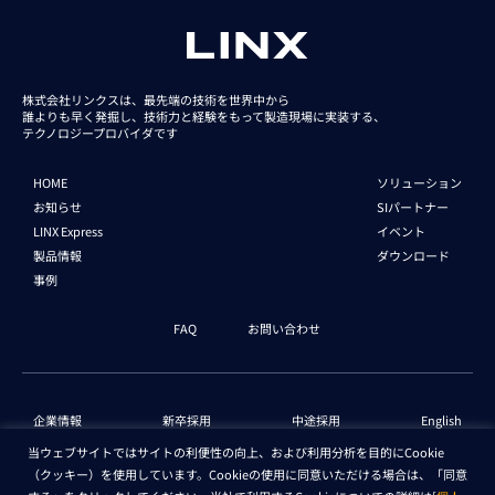
株式会社リンクスは、最先端の技術を世界中から
誰よりも早く発掘し、技術力と経験をもって
製造現場に実装する、
テクノロジープロバイダです
HOME
ソリューション
お知らせ
SIパートナー
LINX Express
イベント
製品情報
ダウンロード
事例
FAQ
お問い合わせ
企業情報
新卒採用
中途採用
English
当ウェブサイトではサイトの利便性の向上、および利用分析を目的にCookie
（クッキー）を使用しています。Cookieの使用に同意いただける場合は、「同意
個人情報保護法 情報
セキュリティ基本方針