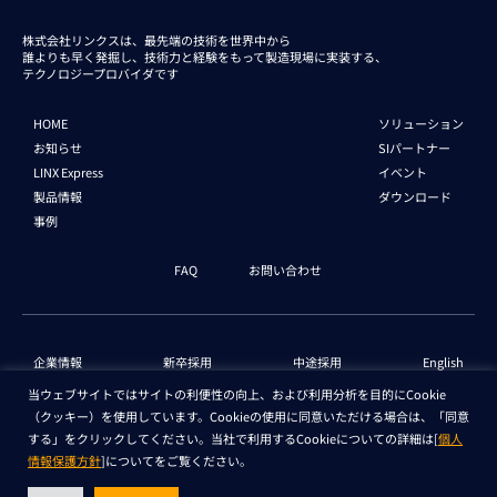
株式会社リンクスは、最先端の技術を世界中から
誰よりも早く発掘し、技術力と経験をもって
製造現場に実装する、
テクノロジープロバイダです
HOME
ソリューション
お知らせ
SIパートナー
LINX Express
イベント
製品情報
ダウンロード
事例
FAQ
お問い合わせ
企業情報
新卒採用
中途採用
English
当ウェブサイトではサイトの利便性の向上、および利用分析を目的にCookie
（クッキー）を使用しています。Cookieの使用に同意いただける場合は、「同意
個人情報保護法 情報
セキュリティ基本方針
する」をクリックしてください。当社で利用するCookieについての詳細は[
個人
情報保護方針
]についてをご覧ください。
Copyright © LINX Corporation. All Rights Reserved.