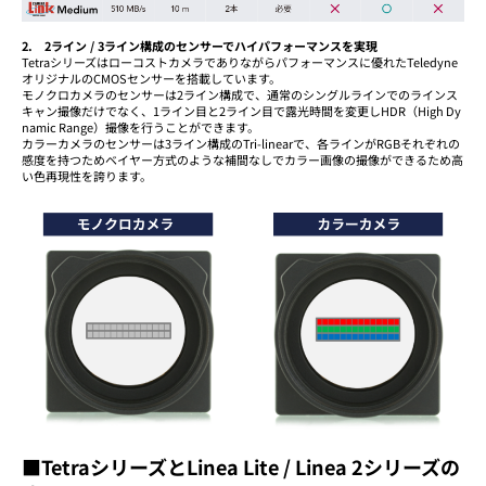
2. 2ライン / 3ライン構成のセンサーでハイパフォーマンスを実現
Tetraシリーズはローコストカメラでありながらパフォーマンスに優れたTeledyne
オリジナルのCMOSセンサーを搭載しています。
モノクロカメラのセンサーは2ライン構成で、通常のシングルラインでのラインス
キャン撮像だけでなく、1ライン目と2ライン目で露光時間を変更しHDR（High Dy
namic Range）撮像を行うことができます。
カラーカメラのセンサーは3ライン構成のTri-linearで、各ラインがRGBそれぞれの
感度を持つためベイヤー方式のような補間なしでカラー画像の撮像ができるため高
い色再現性を誇ります。
■TetraシリーズとLinea Lite / Linea 2シリーズの