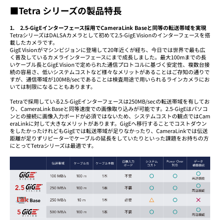
■Tetra シリーズの製品特長
1. 2.5-GigEインターフェース採用でCameraLink Baseと同等の転送帯域を実現
TetraシリーズはDALSAカメラとして初めて2.5-GigE Visionのインターフェースを搭
載したカメラです。
GigE Visionがマシンビジョンに登場して20年近くが経ち、今日では世界で最も広
く普及しているカメラインターフェースにまで成長しました。最大100mまでの長
いケーブル長とGigE Visionで定められた通信プロトコルに基づく安定性、複数台接
続の容易さ、低いシステムコストなど様々なメリットがあることはご存知の通りで
すが、通信帯域が100MB/secであることは検査用途で用いられるラインカメラにお
いては制限になることもあります。
Tetraで採用している2.5-GigEインターフェースは250MB/secの転送帯域を有してお
り、CameraLink Baseと同等速度での画像取り込みが可能です。2.5-GigEはパソコ
ンとの接続に画像入力ボードが必須ではないため、システムコストの観点ではCam
eraLinkに対して大きなメリットがあります。GigEへ移行することでコストダウン
をしたかったけれどもGigEでは転送帯域が足りなかったり、CameraLinkでは伝送
距離が足りずリピーターでケーブルの延長をしていたりといった課題をお持ちの方
にとってTetraシリーズは最適です。