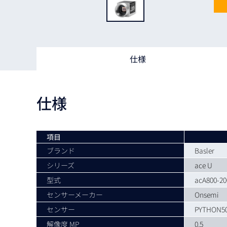
Basler
サイエンスカメラ
Teledyne Photometorics
産業用カメラレンズ
仕様
オートフォーカスモジュール
画像入力ボード
仕様
コードリーダ
項目
ブランド
Basler
シリーズ
ace U
型式
acA800-2
センサーメーカー
Onsemi
センサー
PYTHON5
解像度 MP
0.5