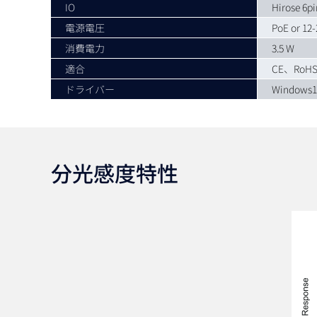
IO
Hirose
電源電圧
PoE or 12
消費電力
3.5 W
適合
CE、RoHS
ドライバー
Windows1
分光感度特性