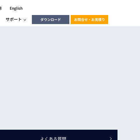
用
English
サポート
ダウンロード
お問合せ・お見積り
ーラ
エンベデッドソリューション
HALCON
heliotis
エンベデッドビジョン
C / モーション /
エンベデッドソリューション
ンダー
産業用ドライブレコーダーソリュ
ESYS搭載PLC
動画
ーション
ERLIC
LINX Vision Station
動画
動画
cator入門コース
よくある質問