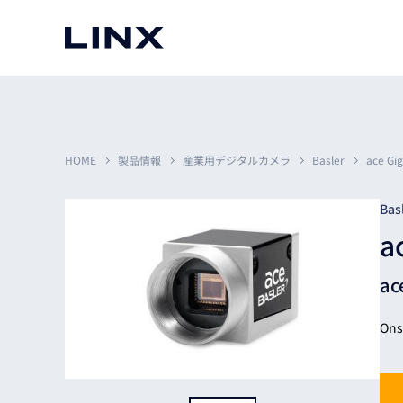
マシンビジョン
事例一覧
使いたい
スマートセンサー
HOME
製品情報
産業用デジタルカメラ
Basler
ace G
Bas
a
3次元センサー
画像処理ソフトウェア
無料2Dカメラデモ機貸
a
LMI Technologies
|
Goc
MVTec Software
|
HALCON
無料3Dセンサー計測評
Allied Vision Konstanz
MVTec Software
|
MERLIC
無料コードリーダデモ機
（旧 Chromasens）
MVTec Software
|
DeepLearningTool
On
heliotis
産業用デジタルカメラ
Photoneo
iRAYPLE
Teledyne DALSA