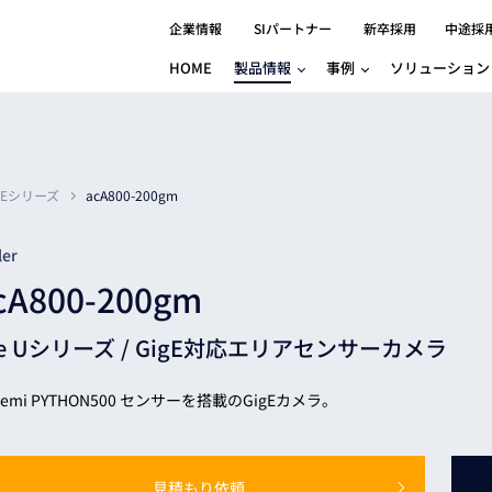
企業情報
SIパートナー
新卒採用
中途採
HOME
製品情報
事例
ソリューション
分野別事例
相談したい
ロボティクス
産業用コントロ
知りたい
製品別事例
半導体/IC
製造業
Basler
物流・パッケージ
自動車
GINGA
igEシリーズ
acA800-200gm
樹脂/セラミックス/フィルム
金属/加工
Gocator
医療/製薬
農業/食品
CODESYS
ler
ソフトウェアPL
cA800-200gm
HMI
自律走行搬送ロボット
CODESYS
出サービス
各種サポート問い合わせ
イベントカレ
（AMR/AGF）
ce Uシリーズ /
GigE対応エリアセンサーカメラ
ator
価サービス
FAQ
IIoT対応 COD
iRAYPLE
貸出サービス
トレーニング
TRITON
HALCON / M
semi PYTHON500 センサーを搭載のGigEカメラ。
トレーニング
Teledyne
トレーニング
3DセンサーGo
見積もり依頼