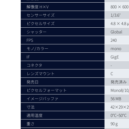
解像度 H×V
800 × 600 
センサーサイズ
1/3.6″
ピクセルサイズ
4.8 × 4.8
シャッター
Global
FPS
240
モノ/カラー
mono
IF
GigE
コネクタ
-
レンズマウント
C
発売日
発売済み
ピクセルフォーマット
Mono8/10
イメージバッファ
56 MB
寸法
42×29×2
適用温度
0°C~50°C
重さ
90 g