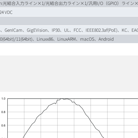
 6pin:光結合入力ライン×1/光結合出力ライン×1/汎用I/O（GPIO）ライン×
-24 VDC
、GenICam、GigEVision、IP30、UL、FCC、IEEE802.3af(PoE)、KC、EA
0(64bit)/11(64bit)、Linuxx86、LinuxARM、macOS、Android