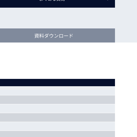
動画
R
物流コラム
マシンビジョンコラム
資料
ダウンロード
全ての製品