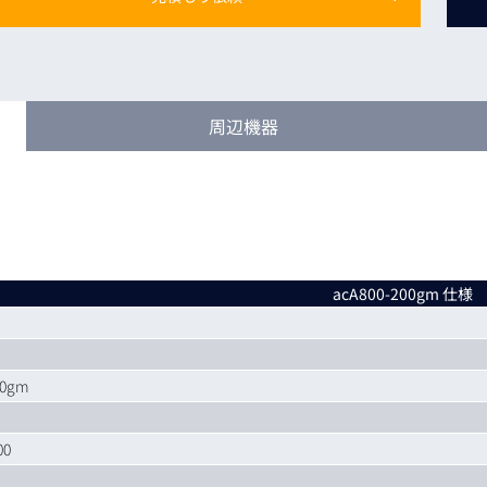
トレーニング
iRAYPLE AM
トレーニング
CODESYS
お役立ち情報 
周辺機器
お役立ち情報 
acA800-200gm 仕様
00gm
00