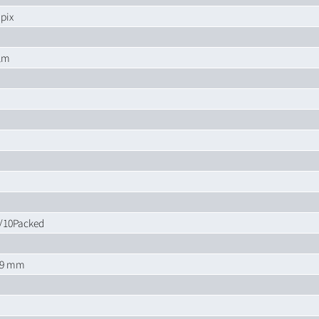
pix
 µm
/10Packed
9 mm