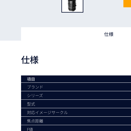
Basler
サイエンスカメラ
Teledyne Photometorics
産業用カメラレンズ
仕様
オートフォーカスモジュール
画像入力ボード
仕様
コードリーダ
項目
ブランド
シリーズ
型式
対応イメージサークル
焦点距離
F値