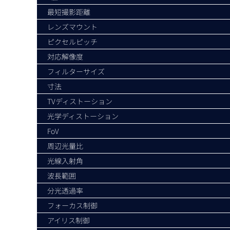
最短撮影距離
レンズマウント
ピクセルピッチ
対応解像度
フィルターサイズ
寸法
TVディストーション
光学ディストーション
FoV
周辺光量比
光線入射角
波長範囲
分光透過率
フォーカス制御
アイリス制御