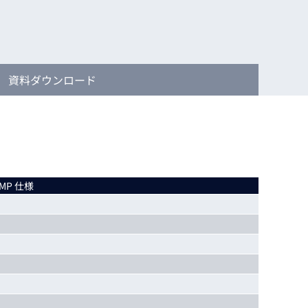
動画
R
物流コラム
マシンビジョンコラム
資料
ダウンロード
全ての製品
6MP 仕様