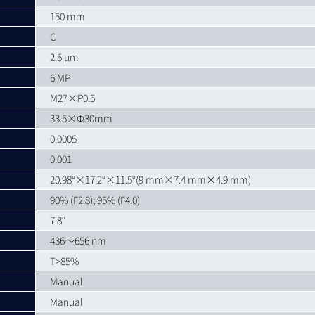
150 mm
C
2.5 µm
6 MP
M27×P0.5
33.5×Ф30mm
0.0005
0.001
20.98°×17.2°×11.5°(9 mm×7.4 mm×4.9 mm)
90% (F2.8); 95% (F4.0)
7.8°
436～656 nm
T>85%
Manual
Manual