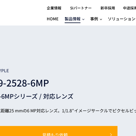
企業情報
SIパートナー
新卒採用
中途採
HOME
製品情報
事例
ソリューション
分野別事例
相談したい
ロボティクス
産業用コントロ
知りたい
製品別事例
半導体/IC
製造業
Basler
物流・パッケージ
自動車
GINGA
樹脂/セラミックス/フィルム
金属/加工
Gocator
医療/製薬
農業/食品
CODESYS
YPLE
ソフトウェアPL
9-2528-6MP
HMI
自律走行搬送ロボット
CODESYS
出サービス
各種サポート問い合わせ
イベントカレ
（AMR/AGF）
9-6MPシリーズ /
対応レンズ
ator
価サービス
FAQ
IIoT対応 COD
iRAYPLE
貸出サービス
トレーニング
TRITON
HALCON / M
距離25 mmの6 MP対応レンズ。1/1.8″イメージサークルでピクセルピッ
トレーニング
Teledyne
トレーニング
3DセンサーGo
見積もり依頼