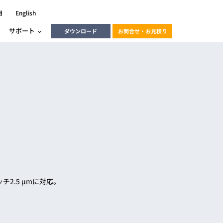
用
English
サポート
ダウンロード
お問合せ・お見積り
ーラ
エンベデッドソリューション
HALCON
heliotis
エンベデッドビジョン
C / モーション /
エンベデッドソリューション
ンダー
産業用ドライブレコーダーソリュ
ESYS搭載PLC
動画
ーション
ERLIC
チ2.5 μmに対応。
LINX Vision Station
動画
動画
cator入門コース