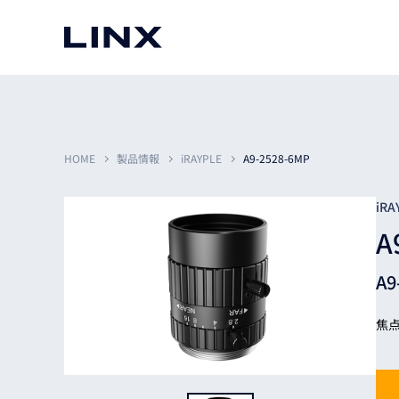
マシンビジョン
事例一覧
使いたい
スマートセンサー
HOME
製品情報
iRAYPLE
A9-2528-6MP
iRA
A
3次元センサー
画像処理ソフトウェア
無料2Dカメラデモ機貸
A
LMI Technologies
|
Goc
MVTec Software
|
HALCON
無料3Dセンサー計測評
Allied Vision Konstanz
MVTec Software
|
MERLIC
無料コードリーダデモ機
（旧 Chromasens）
MVTec Software
|
DeepLearningTool
焦点
heliotis
産業用デジタルカメラ
Photoneo
iRAYPLE
Teledyne DALSA