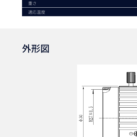
重さ
適応温度
外形図