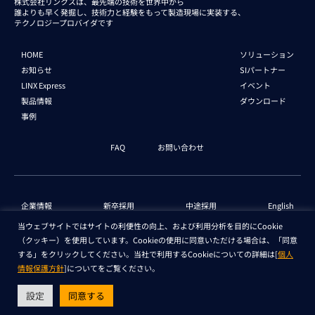
株式会社リンクスは、最先端の技術を世界中から
誰よりも早く発掘し、技術力と経験をもって
製造現場に実装する、
テクノロジープロバイダです
HOME
ソリューション
お知らせ
SIパートナー
LINX Express
イベント
製品情報
ダウンロード
事例
FAQ
お問い合わせ
企業情報
新卒採用
中途採用
English
当ウェブサイトではサイトの利便性の向上、および利用分析を目的にCookie
（クッキー）を使用しています。Cookieの使用に同意いただける場合は、「同意
個人情報保護法 情報
セキュリティ基本方針
する」をクリックしてください。当社で利用するCookieについての詳細は[
個人
情報保護方針
]についてをご覧ください。
Copyright © LINX Corporation. All Rights Reserved.
設定
同意する