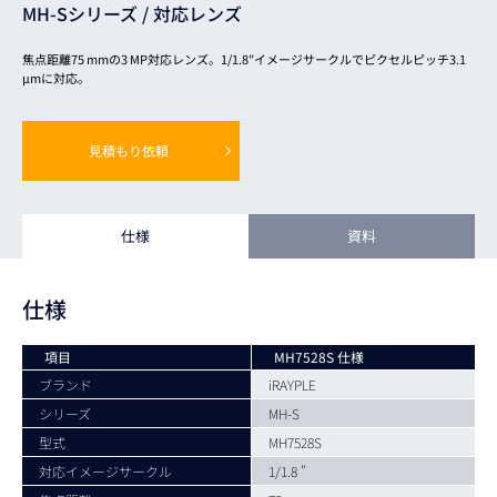
MH-Sシリーズ /
対応レンズ
焦点距離75 mmの3 MP対応レンズ。1/1.8″イメージサークルでピクセルピッチ3.1
μmに対応。
見積もり依頼
仕様
資料
仕様
項目
MH7528S 仕様
ブランド
iRAYPLE
シリーズ
MH-S
型式
MH7528S
対応イメージサークル
1/1.8 "