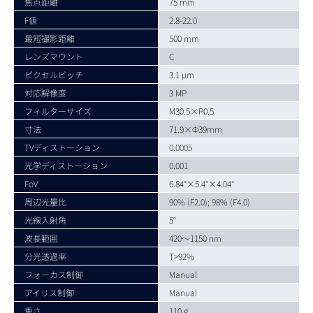
焦点距離
75 mm
F値
2.8-22.0
最短撮影距離
500 mm
レンズマウント
C
ピクセルピッチ
3.1 µm
対応解像度
3 MP
フィルターサイズ
M30.5×P0.5
寸法
71.9×Ф39mm
TVディストーション
0.0005
光学ディストーション
0.001
FoV
6.84°×5.4°×4.04°
周辺光量比
90% (F2.0); 98% (F4.0)
光線入射角
5°
波長範囲
420～1150 nm
分光透過率
T>92%
フォーカス制御
Manual
アイリス制御
Manual
重さ
110 g