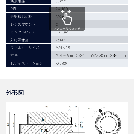
焦点距離
35 mm
F値
2.4-16.0
最短撮影距離
150 mm
レンズマウント
C
スクロールできます
ピクセルピッチ
2.71 µm
対応解像度
25 MP
フィルターサイズ
M34×0.5
寸法
MIN:66.5mm×Φ42mmMAX:80mm×Φ42mm
TVディストーション
-0.0700
外形図