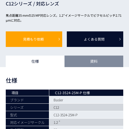
C12シリーズ /
対応レンズ
焦点距離35 mmの25 MP対応レンズ。1.2″イメージサークルでピクセルピッチ2.71
µmに対応。
見積もり依頼
よくある質問
仕様
資料
仕様
項目
C12-3524-25M-P 仕様
ブランド
Basler
シリーズ
C12
型式
C12-3524-25M-P
対応イメージサークル
1.2 "