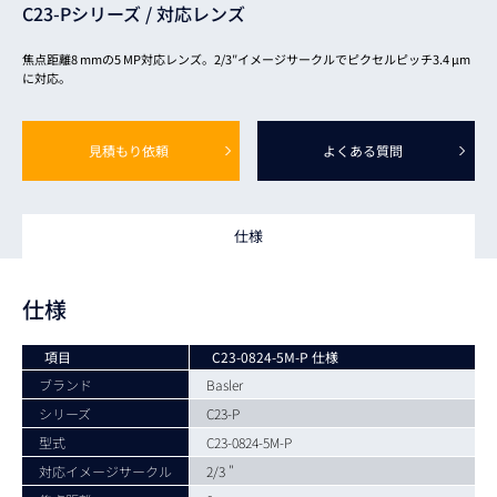
C23-Pシリーズ /
対応レンズ
焦点距離8 mmの5 MP対応レンズ。2/3″イメージサークルでピクセルピッチ3.4 μm
に対応。
見積もり依頼
よくある質問
仕様
仕様
項目
C23-0824-5M-P 仕様
ブランド
Basler
シリーズ
C23-P
型式
C23-0824-5M-P
対応イメージサークル
2/3 "