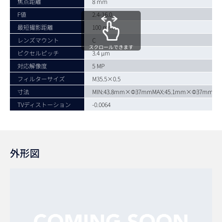
焦点距離
8 mm
F値
2.4-16.0
最短撮影距離
100 mm
レンズマウント
C
スクロールできます
ピクセルピッチ
3.4 µm
対応解像度
5 MP
フィルターサイズ
M35.5×0.5
寸法
MIN:43.8mm×Φ37mmMAX:45.1mm×Φ37mm
TVディストーション
-0.0064
外形図